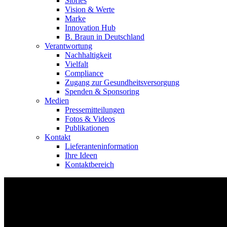
Stories
Vision & Werte
Marke
Innovation Hub
B. Braun in Deutschland
Verantwortung
Nachhaltigkeit
Vielfalt
Compliance
Zugang zur Gesundheitsversorgung
Spenden & Sponsoring
Medien
Pressemitteilungen
Fotos & Videos
Publikationen
Kontakt
Lieferanteninformation
Ihre Ideen
Kontaktbereich