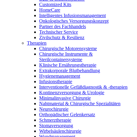
Innovation Hub und überzeugen Sie uns mit Ihrer Idee.
Customized Kits
HomeCare
Intelligentes Infusionsmanagement
Onkologisches Versorgungskonzept
Partner des Fachhandels
Technischer Service
Zivilschutz & Resilienz
Therapien
Chirurgische Motorensysteme
Chirurgische Instrumente &
Sterilcontainersysteme
Klinische Ernährungstherapie
Extrakorporale Blutbehandlung
Kontakt
Hygienemanagement
Infusionstherapie
Im Dialog mit B. Braun. Hier treten Sie mit uns in
Gut zu wissen
Interventionelle Gefäßdiagnostik & -therapien
Verbindung.
Kontinenzversorgung & Urologie
MDR, eIFU & Co. – hier finden Sie nützliche Informationen
Minimalinvasive Chirurgie
rund um unsere Produkte.
Nahtmaterial & Chirurgische Spezialitäten
Neurochirurgie
Orthopädischer Gelenkersatz
Schmerztherapie
Stomaversorgung
Wirbelsäulenchirurgie
Wundmanagement