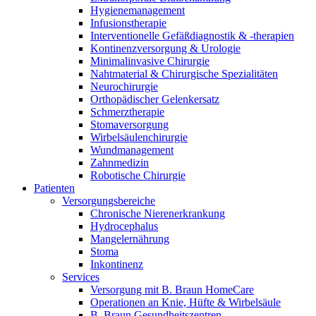
Hygienemanagement
Infusionstherapie
Interventionelle Gefäßdiagnostik & -therapien
Kontinenzversorgung & Urologie
Minimalinvasive Chirurgie
Nahtmaterial & Chirurgische Spezialitäten
Neurochirurgie
Orthopädischer Gelenkersatz
Schmerztherapie
Stomaversorgung
Wirbelsäulenchirurgie
Wundmanagement
Zahnmedizin
Robotische Chirurgie
Patienten
Versorgungsbereiche
Chronische Nierenerkrankung
Hydrocephalus
Mangelernährung
Stoma
Inkontinenz
Services
Versorgung mit B. Braun HomeCare
Operationen an Knie, Hüfte & Wirbelsäule
B. Braun Gesundheitszentren