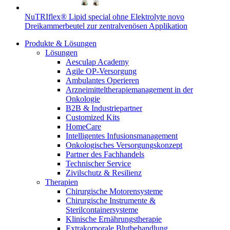
NuTRIflex® Lipid special ohne Elektrolyte novo
Dreikammerbeutel zur zentralvenösen Applikation
Produkte & Lösungen
Lösungen
Aesculap Academy
Agile OP-Versorgung
Ambulantes Operieren
Arzneimitteltherapiemanagement in der
Onkologie​
B2B & Industriepartner
Customized Kits
HomeCare
Intelligentes Infusionsmanagement
Onkologisches Versorgungskonzept
Partner des Fachhandels
Technischer Service
Zivilschutz & Resilienz
Therapien
Chirurgische Motorensysteme
Chirurgische Instrumente &
Sterilcontainersysteme
Klinische Ernährungstherapie
Extrakorporale Blutbehandlung