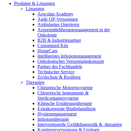
Produkte & Lösungen
Lösungen
Aesculap Academy
Agile OP-Versorgung
Ambulantes Operieren
Arzneimitteltherapiemanagement in der
Onkologie​
B2B & Industriepartner
Customized Kits
HomeCare
Intelligentes Infusionsmanagement
Onkologisches Versorgungskonzept
Partner des Fachhandels
Technischer Service
Zivilschutz & Resilienz
Therapien
Chirurgische Motorensysteme
Chirurgische Instrumente &
Sterilcontainersysteme
Klinische Ernährungstherapie
Extrakorporale Blutbehandlung
Hygienemanagement
Infusionstherapie
Interventionelle Gefäßdiagnostik & -therapien
Kontinenzversorgung & Urologie