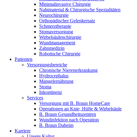
Minimalinvasive Chirurgie
Nahtmaterial & Chirurgische Spezialitäten
Neurochirurgie
Orthopädischer Gelenkersatz
Schmerztherapie
Stomaversorgung
Wirbelsäulenchirurgie
Wundmanagement
Zahnmedizin
Robotische Chirurgie
Patienten
Versorgungsbereiche
Chronische Nierenerkrankung
Hydrocephalus
Mangelernährung
Stoma
Inkontinenz
Services
Versorgung mit B. Braun HomeCare
Operationen an Knie, Hüfte & Wirbelsäule
B. Braun Gesundheitszentren
Wundinfektion nach Operation
B. Braun Daheim
Karriere
Unsere Kultur