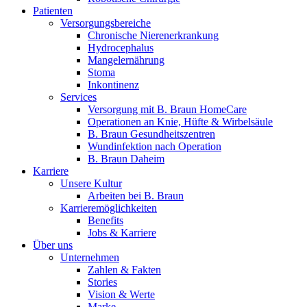
Patienten
Versorgungsbereiche
Chronische Nierenerkrankung
Hydrocephalus
Mangelernährung
Stoma
Inkontinenz
Services
Versorgung mit B. Braun HomeCare
Operationen an Knie, Hüfte & Wirbelsäule
B. Braun Gesundheitszentren
Wundinfektion nach Operation
B. Braun Daheim
Karriere
Unsere Kultur
Arbeiten bei B. Braun
Karrieremöglichkeiten
Benefits
Jobs & Karriere
Über uns
Unternehmen
Zahlen & Fakten
Stories
Vision & Werte
Marke