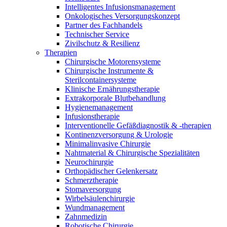
Intelligentes Infusionsmanagement
Onkologisches Versorgungskonzept
Partner des Fachhandels
Technischer Service
Zivilschutz & Resilienz
Therapien
Chirurgische Motorensysteme
Chirurgische Instrumente &
Sterilcontainersysteme
Klinische Ernährungstherapie
Extrakorporale Blutbehandlung
Hygienemanagement
Infusionstherapie
Interventionelle Gefäßdiagnostik & -therapien
Kontinenzversorgung & Urologie
Minimalinvasive Chirurgie
Nahtmaterial & Chirurgische Spezialitäten
Neurochirurgie
Orthopädischer Gelenkersatz
Schmerztherapie
Stomaversorgung
Wirbelsäulenchirurgie
Wundmanagement
Zahnmedizin
Robotische Chirurgie