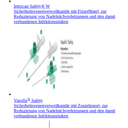
Innovation Hub und überzeugen Sie uns mit Ihrer Idee.
Introcan Safety® W
Sicherheitsvenenverweilkanüle mit Fixierflügel, zur
Reduzierung von Nadelstichverletzungen und den damit
verbundenen Infektionsrisiken
Kontakt
Im Dialog mit B. Braun. Hier treten Sie mit uns in
Gut zu wissen
Verbindung.
MDR, eIFU & Co. – hier finden Sie nützliche Informationen
rund um unsere Produkte.
®
Vasofix
Safety
Sicherheitsvenenverweilkanüle mit Zuspritzport, zur
Reduzierung von Nadelstichverletzungen und den damit
verbundenen Infektionsrisiken