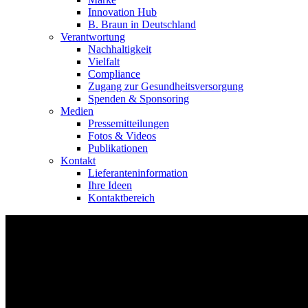
Innovation Hub
B. Braun in Deutschland
Verantwortung
Nachhaltigkeit
Vielfalt
Compliance
Zugang zur Gesundheitsversorgung
Spenden & Sponsoring
Medien
Pressemitteilungen
Fotos & Videos
Publikationen
Kontakt
Lieferanteninformation
Ihre Ideen
Kontaktbereich