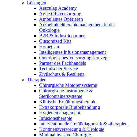
Lösungen
Aesculap Academy
Agile OP-Versorgung
Ambulantes Operieren
Arzneimitteltherapiemanagement in der
Onkologie​
B2B & Industriepartner
Customized Kits
HomeCare
Intelligentes Infusionsmanagement
Onkologisches Versorgungskonzept
Partner des Fachhandels
Technischer Service
Zivilschutz & Resilienz
Therapien
Chirurgische Motorensysteme
Chirurgische Instrumente &
Sterilcontainersysteme
Klinische Ernährungstherapie
Extrakorporale Blutbehandlung
Hygienemanagement
Infusionstherapie
Interventionelle Gefäßdiagnostik & -therapien
Kontinenzversorgung & Urologie
Minimalinvasive Chirurgie