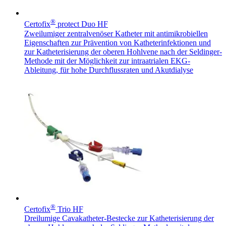
Innovation Hub und überzeugen Sie uns mit Ihrer Idee.
®
Certofix
protect Duo HF
Zweilumiger zentralvenöser Katheter mit antimikrobiellen
Eigenschaften zur Prävention von Katheterinfektionen und
zur Katheterisierung der oberen Hohlvene nach der Seldinger-
Methode mit der Möglichkeit zur intraatrialen EKG-
Ableitung, für hohe Durchflussraten und Akutdialyse
Kontakt
Im Dialog mit B. Braun. Hier treten Sie mit uns in
Gut zu wissen
Verbindung.
MDR, eIFU & Co. – hier finden Sie nützliche Informationen
rund um unsere Produkte.
®
Certofix
Trio HF
Dreilumige Cavakatheter-Bestecke zur Katheterisierung der