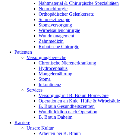
Nahtmaterial & Chirurgische Spezialitäten
Neurochirurgie
Orthopädischer Gelenkersatz
Schmerztherapie
Stomaversorgung
Wirbelsäulenchirurgie
Wundmanagement
Zahnmedizin
Robotische Chirurgie
Patienten
Versorgungsbereiche
Chronische Nierenerkrankung
Hydrocephalus
Mangelernährung
Stoma
Inkontinenz
Services
Versorgung mit B. Braun HomeCare
Operationen an Knie, Hüfte & Wirbelsäule
B. Braun Gesundheitszentren
Wundinfektion nach Operation
B. Braun Daheim
Karriere
Unsere Kultur
Arbeiten bei B. Braun