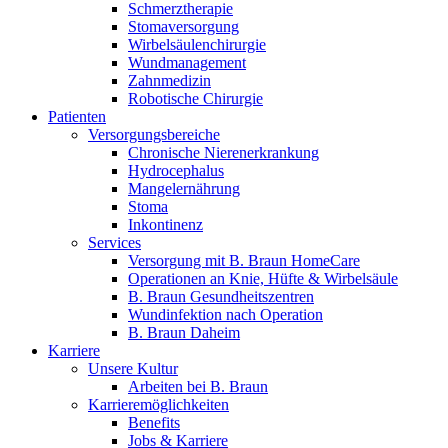
Schmerztherapie
Stomaversorgung
Wirbelsäulenchirurgie
Wundmanagement
Zahnmedizin
Robotische Chirurgie
Patienten
Versorgungsbereiche
Chronische Nierenerkrankung
Hydrocephalus
Mangelernährung
Stoma
Inkontinenz
Services
Versorgung mit B. Braun HomeCare
Operationen an Knie, Hüfte & Wirbelsäule
B. Braun Gesundheitszentren
Wundinfektion nach Operation
B. Braun Daheim
Karriere
Unsere Kultur
Arbeiten bei B. Braun
Karrieremöglichkeiten
Benefits
Jobs & Karriere