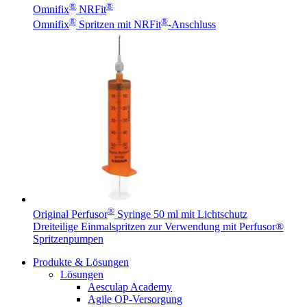
®
®
Omnifix
NRFit
®
®
Omnifix
Spritzen mit NRFit
-Anschluss
®
Original Perfusor
Syringe 50 ml mit Lichtschutz
Dreiteilige Einmalspritzen zur Verwendung mit Perfusor®
Spritzenpumpen
Produkte & Lösungen
Lösungen
Aesculap Academy
Agile OP-Versorgung