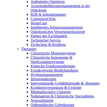
Ambulantes Operieren
Arzneimitteltherapiemanagement in der
Onkologie​
B2B & Industriepartner
Customized Kits
HomeCare
Intelligentes Infusionsmanagement
Onkologisches Versorgungskonzept
Partner des Fachhandels
Technischer Service
Zivilschutz & Resilienz
Therapien
Chirurgische Motorensysteme
Chirurgische Instrumente &
Sterilcontainersysteme
Klinische Ernährungstherapie
Extrakorporale Blutbehandlung
Hygienemanagement
Infusionstherapie
Interventionelle Gefäßdiagnostik & -therapien
Kontinenzversorgung & Urologie
Minimalinvasive Chirurgie
Nahtmaterial & Chirurgische Spezialitäten
Neurochirurgie
Orthopädischer Gelenkersatz