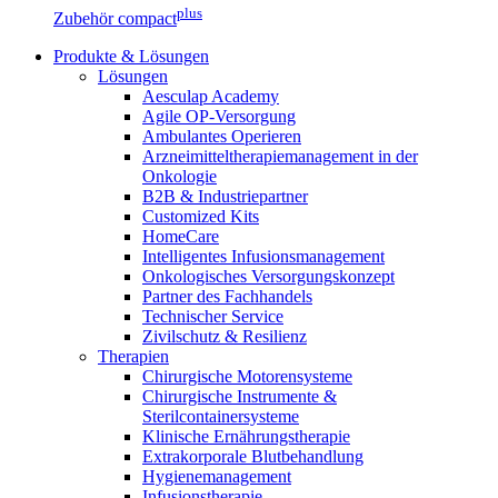
plus
Zubehör compact
Produkte & Lösungen
Lösungen
Aesculap Academy
Agile OP-Versorgung
Ambulantes Operieren
Arzneimitteltherapiemanagement in der
Onkologie​
B2B & Industriepartner
Customized Kits
HomeCare
Intelligentes Infusionsmanagement
Onkologisches Versorgungskonzept
Partner des Fachhandels
Technischer Service
Zivilschutz & Resilienz
Therapien
Chirurgische Motorensysteme
Chirurgische Instrumente &
Sterilcontainersysteme
Klinische Ernährungstherapie
Extrakorporale Blutbehandlung
Hygienemanagement
Infusionstherapie