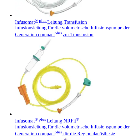
®
plus
Infusomat
Leitung Transfusion
Infusionsleitung für die volumetrische Infusionspumpe der
plus
Generation compact
zur Transfusion
® plus
®
Infusomat
Leitung NRFit
Infusionsleitung für die volumetrische Infusionspumpe der
plus
Generation compact
für die Regionalanästhesie