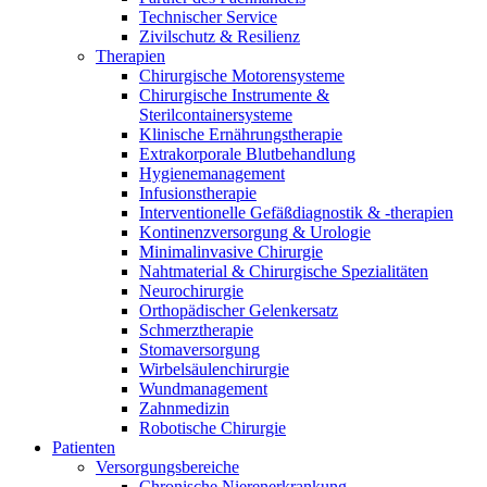
Technischer Service
Zivilschutz & Resilienz
Therapien
Chirurgische Motorensysteme
Chirurgische Instrumente &
Sterilcontainersysteme
Klinische Ernährungstherapie
Extrakorporale Blutbehandlung
Hygienemanagement
Infusionstherapie
Interventionelle Gefäßdiagnostik & -therapien
Kontinenzversorgung & Urologie
Minimalinvasive Chirurgie
Nahtmaterial & Chirurgische Spezialitäten
Neurochirurgie
Orthopädischer Gelenkersatz
Schmerztherapie
Stomaversorgung
Wirbelsäulenchirurgie
Wundmanagement
Zahnmedizin
Robotische Chirurgie
Patienten
Versorgungsbereiche
Chronische Nierenerkrankung