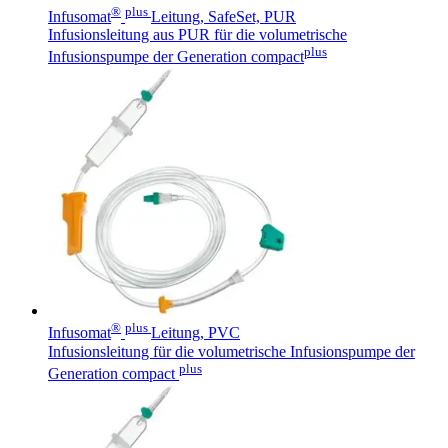
Innovation Hub und überzeugen Sie uns mit Ihrer Idee.
®
plus
Infusomat
Leitung, SafeSet, PUR
Infusionsleitung aus PUR für die volumetrische
plus
Infusionspumpe der Generation compact
Kontakt
Im Dialog mit B. Braun. Hier treten Sie mit uns in
Gut zu wissen
Verbindung.
MDR, eIFU & Co. – hier finden Sie nützliche Informationen
®
plus
Infusomat
Leitung, PVC
rund um unsere Produkte.
Infusionsleitung für die volumetrische Infusionspumpe der
plus
Generation compact