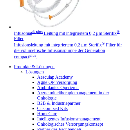
® plus
®
Infusomat
Leitung mit integriertem 0,2 μm Sterifix
Filter
®
Infusionsleitung mit integriertem 0,2 μm Sterifix
Filter für
die volumetrische Infusionspumpe der Generation
plus
compact
.
Produkte & Lösungen
Lösungen
Aesculap Academy
Agile OP-Versorgung
Ambulantes Operieren
Arzneimitteltherapiemanagement in der
Onkologie​
B2B & Industriepartner
Customized Kits
HomeCare
Intelligentes Infusionsmanagement
Onkologisches Versorgungskonzept
Partner des Fachhandels