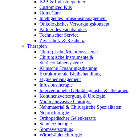
B2B & Industriepartner
Customized Kits
HomeCare
Intelligentes Infusionsmanagement
Onkologisches Versorgungskonzept
Partner des Fachhandels
Technischer Service
Zivilschutz & Resilienz
Therapien
Chirurgische Motorensysteme
Chirurgische Instrumente &
Sterilcontainersysteme
Klinische Ernährungstherapie
Extrakorporale Blutbehandlung
Hygienemanagement
Infusionstherapie
Interventionelle Gefäßdiagnostik & -therapien
Kontinenzversorgung & Urologie
Minimalinvasive Chirurgie
Nahtmaterial & Chirurgische Spezialitäten
Neurochirurgie
Orthopädischer Gelenkersatz
Schmerztherapie
Stomaversorgung
Wirbelsäulenchirurgie