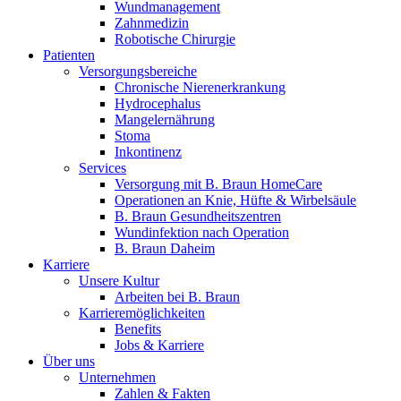
Wundmanagement
Zahnmedizin
Robotische Chirurgie
Patienten
Versorgungsbereiche
Chronische Nierenerkrankung
Hydrocephalus
Mangelernährung
Stoma
Inkontinenz
Services
Versorgung mit B. Braun HomeCare
Operationen an Knie, Hüfte & Wirbelsäule
B. Braun Gesundheitszentren
Wundinfektion nach Operation
B. Braun Daheim
Karriere
Unsere Kultur
Arbeiten bei B. Braun
Karrieremöglichkeiten
Benefits
Jobs & Karriere
Über uns
Unternehmen
Zahlen & Fakten