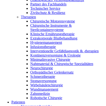
Innovation Hub und überzeugen Sie uns mit Ihrer Idee.
Partner des Fachhandels
Technischer Service
Zivilschutz & Resilienz
Therapien
Chirurgische Motorensysteme
Chirurgische Instrumente &
Sterilcontainersysteme
Klinische Ernährungstherapie
Extrakorporale Blutbehandlung
Hygienemanagement
Infusionstherapie
Interventionelle Gefäßdiagnostik & -therapien
Kontakt
Kontinenzversorgung & Urologie
Minimalinvasive Chirurgie
Nahtmaterial & Chirurgische Spezialitäten
Im Dialog mit B. Braun. Hier treten Sie mit uns in
Gut zu wissen
Neurochirurgie
Verbindung.
Orthopädischer Gelenkersatz
MDR, eIFU & Co. – hier finden Sie nützliche Informationen
Schmerztherapie
rund um unsere Produkte.
Stomaversorgung
Wirbelsäulenchirurgie
Wundmanagement
Zahnmedizin
Robotische Chirurgie
Patienten