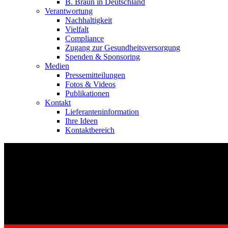
B. Braun in Deutschland
Verantwortung
Nachhaltigkeit
Vielfalt
Compliance
Zugang zur Gesundheitsversorgung
Spenden & Sponsoring
Medien
Pressemitteilungen
Fotos & Videos
Publikationen
Kontakt
Lieferanteninformation
Ihre Ideen
Kontaktbereich