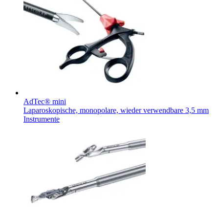
AdTec® mini
Laparoskopische, monopolare, wieder verwendbare 3,5 mm
Instrumente