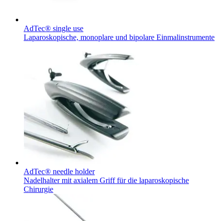
Innovation Hub und überzeugen Sie uns mit Ihrer Idee.
AdTec® single use
Laparoskopische, monoplare und bipolare Einmalinstrumente
Kontakt
Im Dialog mit B. Braun. Hier treten Sie mit uns in
Gut zu wissen
Verbindung.
MDR, eIFU & Co. – hier finden Sie nützliche Informationen
rund um unsere Produkte.
AdTec® needle holder
Nadelhalter mit axialem Griff für die laparoskopische
Chirurgie