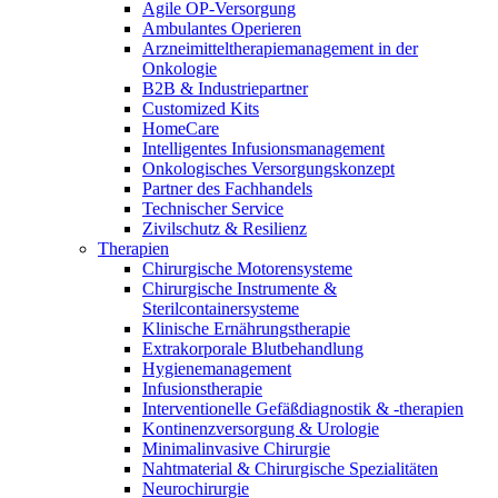
Agile OP-Versorgung
Ambulantes Operieren
Arzneimitteltherapiemanagement in der
Onkologie​
B2B & Industriepartner
Customized Kits
HomeCare
Intelligentes Infusionsmanagement
Onkologisches Versorgungskonzept
Partner des Fachhandels
Technischer Service
Zivilschutz & Resilienz
Therapien
Chirurgische Motorensysteme
Chirurgische Instrumente &
Sterilcontainersysteme
Klinische Ernährungstherapie
Extrakorporale Blutbehandlung
Hygienemanagement
Infusionstherapie
Interventionelle Gefäßdiagnostik & -therapien
Kontinenzversorgung & Urologie
Minimalinvasive Chirurgie
Nahtmaterial & Chirurgische Spezialitäten
Neurochirurgie