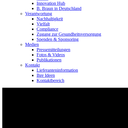
Innovation Hub
B. Braun in Deutschland
Verantwortung
Nachhaltigkeit
Vielfalt
Compliance
Zugang zur Gesundheitsversorgung
Spenden & Sponsoring
Medien
Pressemitteilungen
Fotos & Videos
Publikationen
Kontakt
Lieferanteninformation
Ihre Ideen
Kontaktbereich