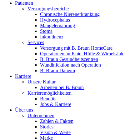
Patienten
Versorgungsbereiche
Chronische Nierenerkrankung
Hydrocephalus
Mangelernährung
Stoma
Kontakt
Inkontinenz
Services
Im Dialog mit B. Braun. Hier treten Sie mit uns in Verbindung.
Versorgung mit B. Braun HomeCare
Operationen an Knie, Hüfte & Wirbelsäule
B. Braun Gesundheitszentren
Wundinfektion nach Operation
B. Braun Daheim
Karriere
Unsere Kultur
Gut zu wissen
Arbeiten bei B. Braun
Karrieremöglichkeiten
MDR, eIFU & Co. – hier finden Sie nützliche Informationen r
Benefits
Jobs & Karriere
Über uns
Unternehmen
Zahlen & Fakten
Stories
Vision & Werte
Marke