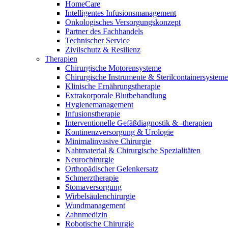
HomeCare
Intelligentes Infusionsmanagement
Onkologisches Versorgungskonzept
Partner des Fachhandels
Technischer Service
Zivilschutz & Resilienz
Therapien
Chirurgische Motorensysteme
Chirurgische Instrumente & Sterilcontainersysteme
Klinische Ernährungstherapie
Extrakorporale Blutbehandlung
Hygienemanagement
Infusionstherapie
Interventionelle Gefäßdiagnostik & -therapien
Kontinenzversorgung & Urologie
Minimalinvasive Chirurgie
Nahtmaterial & Chirurgische Spezialitäten
Neurochirurgie
Orthopädischer Gelenkersatz
Schmerztherapie
Stomaversorgung
Wirbelsäulenchirurgie
Wundmanagement
Zahnmedizin
Robotische Chirurgie