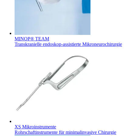
Therapien
Kontakt
MINOP® TEAM
Transkranielle endoskop-assistierte Mikroneurochirurgie
Finden Sie Ihren Job
Entdecken Sie Ihre Karrierechancen bei B. Braun. Durchsuchen 
XS Mikroinstrumente
Rohrschaftinstrumente für minimalinvasive Chirurgie