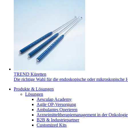
B. Braun HomeCare
Wir koordinieren Ihre medizinische Versorgung, wenn Sie aus
TREND Küretten
Die richtige Wahl für die endoskopische oder mikroskopische
Produkte & Lösungen
Lösungen
Produktkatalog
Aesculap Academy
Agile OP-Versorgung
Innovation Hub
Finden Sie das Produkt, das Sie suchen. Besuchen Sie den B. 
Ambulantes Operieren
Arzneimitteltherapiemanagement in der Onkologie​
Lassen Sie uns Innovationen in der Medizintechnologie gemein
B2B & Industriepartner
Customized Kits