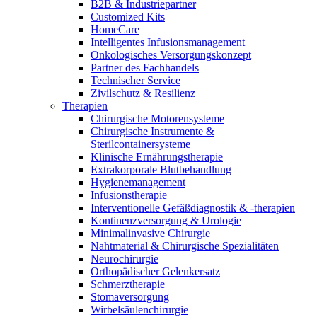
B2B & Industriepartner
Customized Kits
HomeCare
Intelligentes Infusionsmanagement
Onkologisches Versorgungskonzept
Partner des Fachhandels
Technischer Service
Zivilschutz & Resilienz
Therapien
Chirurgische Motorensysteme
Chirurgische Instrumente &
Sterilcontainersysteme
Klinische Ernährungstherapie
Extrakorporale Blutbehandlung
Hygienemanagement
Infusionstherapie
Interventionelle Gefäßdiagnostik & -therapien
Kontinenzversorgung & Urologie
Minimalinvasive Chirurgie
Nahtmaterial & Chirurgische Spezialitäten
Neurochirurgie
Orthopädischer Gelenkersatz
Schmerztherapie
Stomaversorgung
Wirbelsäulenchirurgie