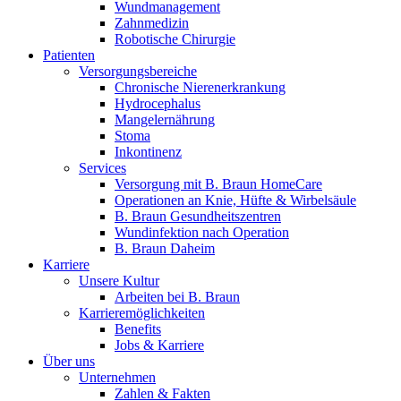
Wundmanagement
Zahnmedizin
Robotische Chirurgie
Patienten
Versorgungsbereiche
Chronische Nierenerkrankung
Hydrocephalus
Mangelernährung
Stoma
Inkontinenz
Services
Versorgung mit B. Braun HomeCare
Operationen an Knie, Hüfte & Wirbelsäule
B. Braun Gesundheitszentren
Wundinfektion nach Operation
B. Braun Daheim
Karriere
Unsere Kultur
Arbeiten bei B. Braun
Karrieremöglichkeiten
Benefits
Jobs & Karriere
Über uns
Unternehmen
Zahlen & Fakten