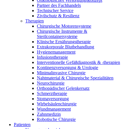
Onkologisches Versorgungskonzept
Innovation Hub und überzeugen Sie uns mit Ihrer Idee.
Partner des Fachhandels
Technischer Service
Zivilschutz & Resilienz
Therapien
Chirurgische Motorensysteme
Chirurgische Instrumente &
Sterilcontainersysteme
Klinische Ernährungstherapie
Extrakorporale Blutbehandlung
Hygienemanagement
Infusionstherapie
Interventionelle Gefäßdiagnostik & -therapien
Kontakt
Kontinenzversorgung & Urologie
Minimalinvasive Chirurgie
Im Dialog mit B. Braun. Hier treten Sie mit uns in
Nahtmaterial & Chirurgische Spezialitäten
Gut zu wissen
Verbindung.
Neurochirurgie
Orthopädischer Gelenkersatz
MDR, eIFU & Co. – hier finden Sie nützliche Informationen
Schmerztherapie
rund um unsere Produkte.
Stomaversorgung
Wirbelsäulenchirurgie
Wundmanagement
Zahnmedizin
Robotische Chirurgie
Patienten