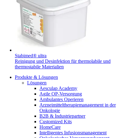
Wundmanagement
B. Braun HomeCare
Zahnmedizin
Robotische Chirurgie
Medien
Wir koordinieren Ihre medizinische Versorgung, wenn Sie aus
Lösungen
dem Krankenhaus entlassen werden.
Kontakt
Therapien
Stabimed® ultra
Reinigung und Desinfektion für thermolabile und
thermostabile Materialien
Produkte & Lösungen
Lösungen
Aesculap Academy
Agile OP-Versorgung
Ambulantes Operieren
Arzneimitteltherapiemanagement in der
Onkologie​
B2B & Industriepartner
Innovation Hub
Produktkatalog
Customized Kits
HomeCare
Lassen Sie uns Innovationen in der Medizintechnologie
Finden Sie das Produkt, das Sie suchen. Besuchen Sie den B.
Intelligentes Infusionsmanagement
gemeinsam vorantreiben. Erfahren Sie mehr über den
Braun Produktkatalog mit unserem kompletten Portfolio.