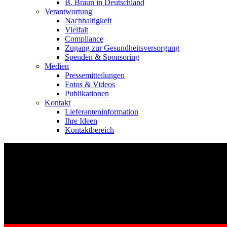
B. Braun in Deutschland
Verantwortung
Nachhaltigkeit
Vielfalt
Compliance
Zugang zur Gesundheitsversorgung
Spenden & Sponsoring
Medien
Pressemitteilungen
Fotos & Videos
Publikationen
Kontakt
Lieferanteninformation
Ihre Ideen
Kontaktbereich