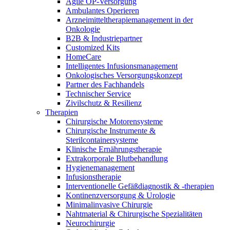
Agile OP-Versorgung
Wundmanagement
B. Braun HomeCare
Ambulantes Operieren
Zahnmedizin
Arzneimitteltherapiemanagement in der
Robotische Chirurgie
Medien
Wir koordinieren Ihre medizinische Versorgung, wenn Sie aus
Onkologie​
Lösungen
dem Krankenhaus entlassen werden.
B2B & Industriepartner
Customized Kits
Kontakt
Therapien
HomeCare
Intelligentes Infusionsmanagement
Onkologisches Versorgungskonzept
Partner des Fachhandels
Technischer Service
Zivilschutz & Resilienz
Therapien
Chirurgische Motorensysteme
Chirurgische Instrumente &
Sterilcontainersysteme
Klinische Ernährungstherapie
Extrakorporale Blutbehandlung
Hygienemanagement
Infusionstherapie
Interventionelle Gefäßdiagnostik & -therapien
Kontinenzversorgung & Urologie
Innovation Hub
Produktkatalog
Minimalinvasive Chirurgie
Lassen Sie uns Innovationen in der Medizintechnologie
Nahtmaterial & Chirurgische Spezialitäten
Finden Sie das Produkt, das Sie suchen. Besuchen Sie den B.
gemeinsam vorantreiben. Erfahren Sie mehr über den
Neurochirurgie
Braun Produktkatalog mit unserem kompletten Portfolio.