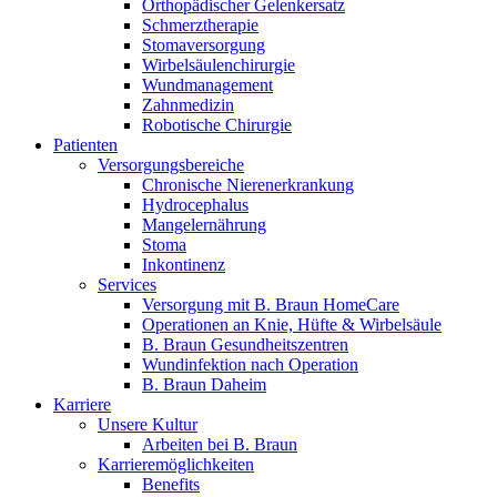
Innovation Hub und überzeugen Sie uns mit Ihrer Idee.
Orthopädischer Gelenkersatz
Schmerztherapie
Stomaversorgung
Wirbelsäulenchirurgie
Wundmanagement
Zahnmedizin
Robotische Chirurgie
Patienten
Versorgungsbereiche
Chronische Nierenerkrankung
Hydrocephalus
Mangelernährung
Stoma
Kontakt
Inkontinenz
Services
Im Dialog mit B. Braun. Hier treten Sie mit uns in
Versorgung mit B. Braun HomeCare
Gut zu wissen
Verbindung.
Operationen an Knie, Hüfte & Wirbelsäule
B. Braun Gesundheitszentren
MDR, eIFU & Co. – hier finden Sie nützliche Informationen
Wundinfektion nach Operation
rund um unsere Produkte.
B. Braun Daheim
Karriere
Unsere Kultur
Arbeiten bei B. Braun
Karrieremöglichkeiten
Benefits