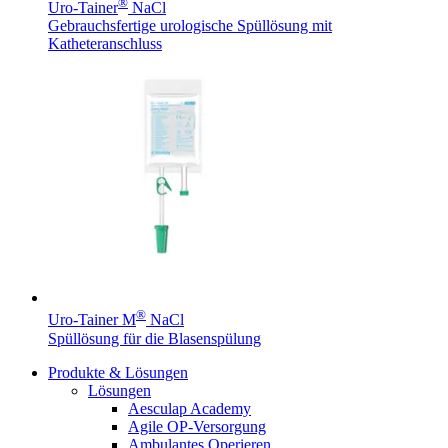
®
Innovation Hub und überzeugen Sie uns mit Ihrer Idee.
Uro-Tainer
NaCl
Gebrauchsfertige urologische Spüllösung mit
Katheteranschluss
Kontakt
Im Dialog mit B. Braun. Hier treten Sie mit uns in
Gut zu wissen
Verbindung.
®
MDR, eIFU & Co. – hier finden Sie nützliche Informationen
Uro-Tainer M
NaCl
rund um unsere Produkte.
Spüllösung für die Blasenspülung
Produkte & Lösungen
Lösungen
Aesculap Academy
Agile OP-Versorgung
Ambulantes Operieren