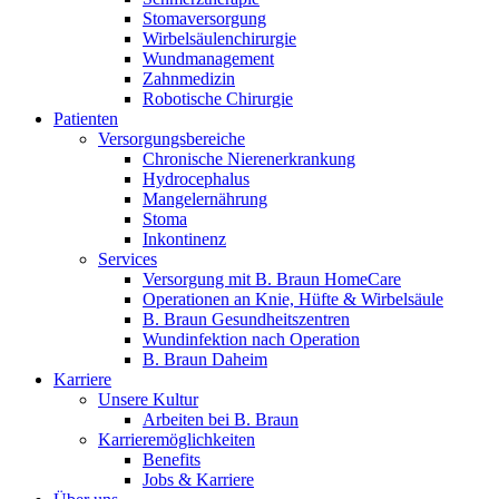
Stomaversorgung
Wirbelsäulenchirurgie
Wundmanagement
Zahnmedizin
Robotische Chirurgie
Patienten
Versorgungsbereiche
Chronische Nierenerkrankung
Hydrocephalus
Mangelernährung
Stoma
Inkontinenz
Services
Versorgung mit B. Braun HomeCare
Operationen an Knie, Hüfte & Wirbelsäule
B. Braun Gesundheitszentren
Wundinfektion nach Operation
B. Braun Daheim
Karriere
Unsere Kultur
Arbeiten bei B. Braun
Karrieremöglichkeiten
Benefits
Jobs & Karriere