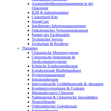
Arzneimitteltherapiemanagement in der
Onkologie​
B2B & Industriepartner
Customized Kits
HomeCare
Intelligentes Infusionsmanagement
Onkologisches Versorgungskonzept
Partner des Fachhandels
Technischer Service
Zivilschutz & Resilienz
Therapien
Chirurgische Motorensysteme
Chirurgische Instrumente &
Sterilcontainersysteme
Klinische Ernährungstherapie
Extrakorporale Blutbehandlung
Hygienemanagement
Infusionstherapie
Interventionelle Gefäßdiagnostik & -therapien
Kontinenzversorgung & Urologie
Minimalinvasive Chirurgie
Nahtmaterial & Chirurgische Spezialitäten
Neurochirurgie
Orthopädischer Gelenkersatz
Schmerztherapie