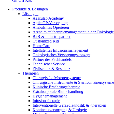
On-Off Kits
B. Braun HomeCare
Produkte & Lösungen
Wir koordinieren Ihre medizinische Versorgung, wenn Sie aus
Lösungen
Aesculap Academy
Agile OP-Versorgung
Ambulantes Operieren
Arzneimitteltherapiemanagement in der Onkologie​
B2B & Industriepartner
Customized Kits
HomeCare
Intelligentes Infusionsmanagement
Onkologisches Versorgungskonzept
Partner des Fachhandels
Technischer Service
Zivilschutz & Resilienz
Therapien
Chirurgische Motorensysteme
Chirurgische Instrumente & Sterilcontainersysteme
Klinische Ernährungstherapie
Produktkatalog
Extrakorporale Blutbehandlung
Innovation Hub
Finden Sie das Produkt, das Sie suchen. Besuchen Sie den B. 
Hygienemanagement
Infusionstherapie
Lassen Sie uns Innovationen in der Medizintechnologie gemein
Interventionelle Gefäßdiagnostik & -therapien
Kontinenzversorgung & Urologie