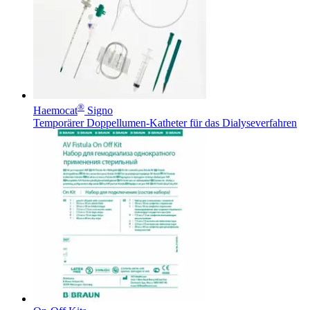
Therapien
Kontakt
®
Haemocat
Signo
Temporärer Doppellumen-Katheter für das Dialyseverfahren
Finden Sie Ihren Job
Entdecken Sie Ihre Karrierechancen bei B. Braun. Durchsuchen 