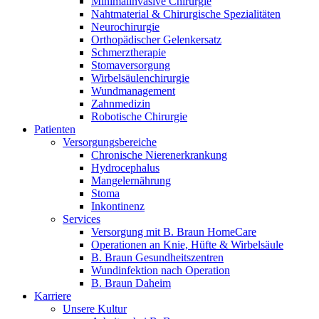
Minimalinvasive Chirurgie
Nahtmaterial & Chirurgische Spezialitäten
Neurochirurgie
Orthopädischer Gelenkersatz
Schmerztherapie
Stomaversorgung
Wirbelsäulenchirurgie
Wundmanagement
Zahnmedizin
Robotische Chirurgie
Patienten
Versorgungsbereiche
Chronische Nierenerkrankung
Hydrocephalus
Mangelernährung
Stoma
Inkontinenz
Services
Versorgung mit B. Braun HomeCare
Operationen an Knie, Hüfte & Wirbelsäule
B. Braun Gesundheitszentren
Wundinfektion nach Operation
B. Braun Daheim
Karriere
Unsere Kultur