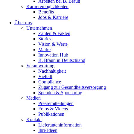
Arbeiten bei B. Braun
Karrieremöglichkeiten
Benefits
Jobs & Karriere
Über uns
Unternehmen
Zahlen & Fakten
Kontakt
Stories
Vision & Werte
Im Dialog mit B. Braun. Hier treten Sie mit uns in Verbindung.
Marke
Innovation Hub
B. Braun in Deutschland
Verantwortung
Nachhaltigkeit
Vielfalt
Gut zu wissen
Compliance
Zugang zur Gesundheitsversorgung
MDR, eIFU & Co. – hier finden Sie nützliche Informationen r
Spenden & Sponsoring
Medien
Pressemitteilungen
Fotos & Videos
Publikationen
Kontakt
Lieferanteninformation
Ihre Ideen