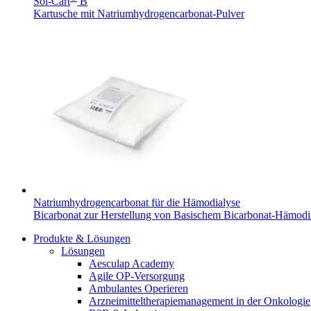
Sol-Cart
B
B. Braun HomeCare
Kartusche mit Natriumhydrogencarbonat-Pulver
Wir koordinieren Ihre medizinische Versorgung, wenn Sie aus
Natriumhydrogencarbonat für die Hämodialyse
Bicarbonat zur Herstellung von Basischem Bicarbonat-Hämodi
Produktkatalog
Produkte & Lösungen
Lösungen
Innovation Hub
Finden Sie das Produkt, das Sie suchen. Besuchen Sie den B. 
Aesculap Academy
Agile OP-Versorgung
Lassen Sie uns Innovationen in der Medizintechnologie gemein
Ambulantes Operieren
Arzneimitteltherapiemanagement in der Onkologie​