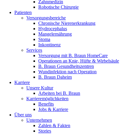
Zahnmedizin
Robotische Chirurgie
Patienten
Versorgungsbereiche
Chronische Nierenerkrankung
Hydrocephalus
Mangelernährung
Kontakt
Stoma
Inkontinenz
Im Dialog mit B. Braun. Hier treten Sie mit uns in Verbindung.
Services
Versorgung mit B. Braun HomeCare
Operationen an Knie, Hüfte & Wirbelsäule
B. Braun Gesundheitszentren
Wundinfektion nach Operation
B. Braun Daheim
Gut zu wissen
Karriere
Unsere Kultur
MDR, eIFU & Co. – hier finden Sie nützliche Informationen r
Arbeiten bei B. Braun
Karrieremöglichkeiten
Benefits
Jobs & Karriere
Über uns
Unternehmen
Zahlen & Fakten
Stories