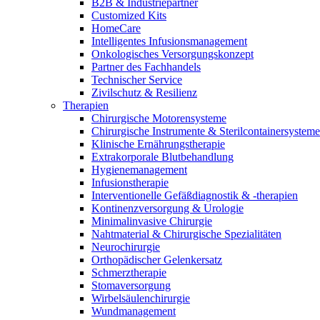
B2B & Industriepartner
Customized Kits
HomeCare
Intelligentes Infusionsmanagement
Onkologisches Versorgungskonzept
Partner des Fachhandels
Technischer Service
Zivilschutz & Resilienz
Therapien
Chirurgische Motorensysteme
Chirurgische Instrumente & Sterilcontainersysteme
Klinische Ernährungstherapie
Extrakorporale Blutbehandlung
Hygienemanagement
Infusionstherapie
Interventionelle Gefäßdiagnostik & -therapien
Kontinenzversorgung & Urologie
Minimalinvasive Chirurgie
Nahtmaterial & Chirurgische Spezialitäten
Neurochirurgie
Orthopädischer Gelenkersatz
Schmerztherapie
Stomaversorgung
Wirbelsäulenchirurgie
Wundmanagement