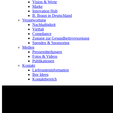
Vision & Werte
Marke
Innovation Hub
B. Braun in Deutschland
Verantwortung
Nachhaltigkeit
Vielfalt
Compliance
Zugang zur Gesundheitsversorgung
Spenden & Sponsoring
Medien
Pressemitteilungen
Fotos & Videos
Publikationen
Kontakt
Lieferanteninformation
Ihre Ideen
Kontaktbereich