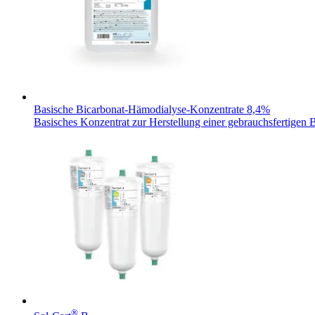
Therapien
Kontakt
Basische Bicarbonat-Hämodialyse-Konzentrate 8,4%
Basisches Konzentrat zur Herstellung einer gebrauchsfertigen
Finden Sie Ihren Job
Entdecken Sie Ihre Karrierechancen bei B. Braun. Durchsuchen 
®