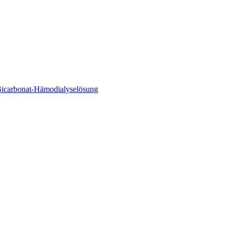
 Bicarbonat-Hämodialyselösung
Sie unseren globalen Stellenmarkt nach interessanten Stellenprofilen.