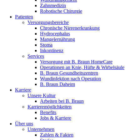
B. Braun HomeCare
Zahnmedizin
Robotische Chirurgie
Wir koordinieren Ihre medizinische Versorgung, wenn Sie aus
Patienten
Versorgungsbereiche
Chronische Nierenerkrankung
Hydrocephalus
Mangelernährung
Stoma
Inkontinenz
Services
Versorgung mit B. Braun HomeCare
Operationen an Knie, Hüfte & Wirbelsäule
B. Braun Gesundheitszentren
Wundinfektion nach Operation
B. Braun Daheim
Karriere
Unsere Kultur
Arbeiten bei B. Braun
Karrieremöglichkeiten
Produktkatalog
Benefits
Innovation Hub
Finden Sie das Produkt, das Sie suchen. Besuchen Sie den B. 
Jobs & Karriere
Über uns
Lassen Sie uns Innovationen in der Medizintechnologie gemein
Unternehmen
Zahlen & Fakten