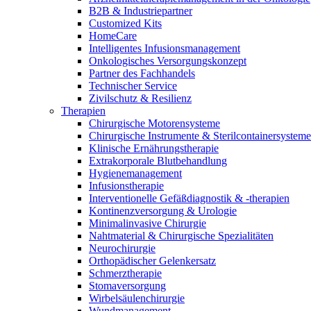
Therapien
B2B & Industriepartner
Kontakt
Customized Kits
HomeCare
Intelligentes Infusionsmanagement
Onkologisches Versorgungskonzept
Partner des Fachhandels
Technischer Service
Zivilschutz & Resilienz
Therapien
Chirurgische Motorensysteme
Chirurgische Instrumente & Sterilcontainersysteme
Klinische Ernährungstherapie
Extrakorporale Blutbehandlung
Hygienemanagement
Infusionstherapie
Interventionelle Gefäßdiagnostik & -therapien
Kontinenzversorgung & Urologie
Minimalinvasive Chirurgie
Nahtmaterial & Chirurgische Spezialitäten
Finden Sie Ihren Job
Neurochirurgie
Orthopädischer Gelenkersatz
Entdecken Sie Ihre Karrierechancen bei B. Braun. Durchsuchen 
Schmerztherapie
Stomaversorgung
Wirbelsäulenchirurgie
Wundmanagement