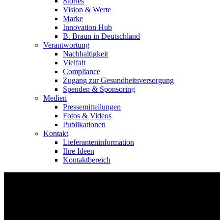
Stories
Vision & Werte
Marke
Innovation Hub
B. Braun in Deutschland
Verantwortung
Nachhaltigkeit
Vielfalt
Compliance
Zugang zur Gesundheitsversorgung
Spenden & Sponsoring
Medien
Pressemitteilungen
Fotos & Videos
Publikationen
Kontakt
Lieferanteninformation
Ihre Ideen
Kontaktbereich