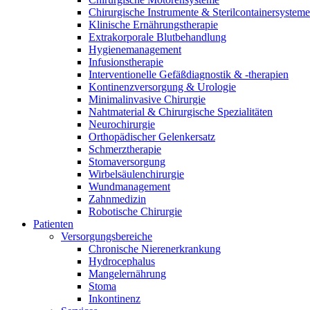
B. Braun HomeCare
Chirurgische Instrumente & Sterilcontainersysteme
Klinische Ernährungstherapie
Wir koordinieren Ihre medizinische Versorgung, wenn Sie aus
Extrakorporale Blutbehandlung
Hygienemanagement
Infusionstherapie
Interventionelle Gefäßdiagnostik & -therapien
Kontinenzversorgung & Urologie
Minimalinvasive Chirurgie
Nahtmaterial & Chirurgische Spezialitäten
Neurochirurgie
Orthopädischer Gelenkersatz
Schmerztherapie
Stomaversorgung
Wirbelsäulenchirurgie
Wundmanagement
Zahnmedizin
Robotische Chirurgie
Patienten
Versorgungsbereiche
Produktkatalog
Chronische Nierenerkrankung
Innovation Hub
Finden Sie das Produkt, das Sie suchen. Besuchen Sie den B. 
Hydrocephalus
Mangelernährung
Lassen Sie uns Innovationen in der Medizintechnologie gemein
Stoma
Inkontinenz