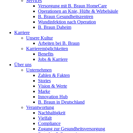
Services
Versorgung mit B. Braun HomeCare
Operationen an Knie, Hüfte & Wirbelsäule
B. Braun Gesundheitszentren
Wundinfektion nach Operation
B. Braun Daheim
Karriere
Unsere Kultur
Arbeiten bei B. Braun
Karrieremöglichkeiten
Benefits
Jobs & Karriere
Über uns
Unternehmen
Zahlen & Fakten
Stories
Vision & Werte
Marke
Innovation Hub
B. Braun in Deutschland
Verantwortung
Nachhaltigkeit
Vielfalt
Compliance
Zugang zur Gesundheitsversorgung