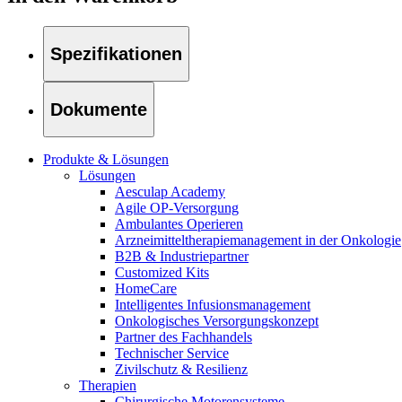
Therapien
Kontakt
Spezifikationen
Dokumente
Produkte & Lösungen
Lösungen
Aesculap Academy
Agile OP-Versorgung
Ambulantes Operieren
Arzneimitteltherapiemanagement in der Onkologie​
B2B & Industriepartner
Customized Kits
HomeCare
Intelligentes Infusionsmanagement
Finden Sie Ihren Job
Onkologisches Versorgungskonzept
Partner des Fachhandels
Entdecken Sie Ihre Karrierechancen bei B. Braun. Durchsuchen 
Technischer Service
Zivilschutz & Resilienz
Therapien
Chirurgische Motorensysteme