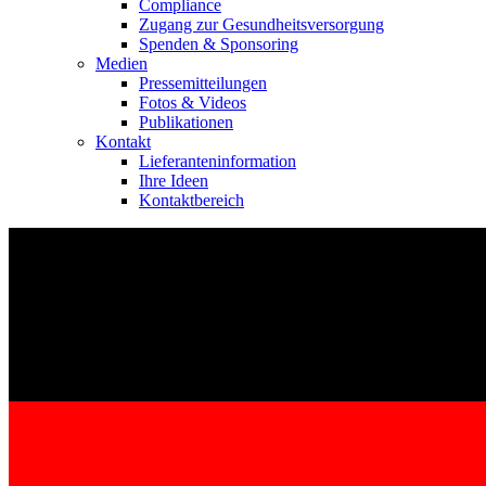
Compliance
Zugang zur Gesundheitsversorgung
Spenden & Sponsoring
Medien
Pressemitteilungen
Fotos & Videos
Publikationen
Kontakt
Kontakt
Lieferanteninformation
Im Dialog mit B. Braun. Hier treten Sie mit uns in Verbindung.
Ihre Ideen
Kontaktbereich
Gut zu wissen
MDR, eIFU & Co. – hier finden Sie nützliche Informationen r