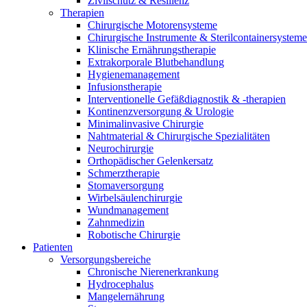
Zivilschutz & Resilienz
B. Braun HomeCare
Therapien
Chirurgische Motorensysteme
Wir koordinieren Ihre medizinische Versorgung, wenn Sie aus
Chirurgische Instrumente & Sterilcontainersysteme
Klinische Ernährungstherapie
Extrakorporale Blutbehandlung
Hygienemanagement
Infusionstherapie
Interventionelle Gefäßdiagnostik & -therapien
Kontinenzversorgung & Urologie
Minimalinvasive Chirurgie
Nahtmaterial & Chirurgische Spezialitäten
Neurochirurgie
Orthopädischer Gelenkersatz
Schmerztherapie
Stomaversorgung
Wirbelsäulenchirurgie
Wundmanagement
Zahnmedizin
Robotische Chirurgie
Produktkatalog
Patienten
Innovation Hub
Finden Sie das Produkt, das Sie suchen. Besuchen Sie den B. 
Versorgungsbereiche
Chronische Nierenerkrankung
Lassen Sie uns Innovationen in der Medizintechnologie gemein
Hydrocephalus
Mangelernährung