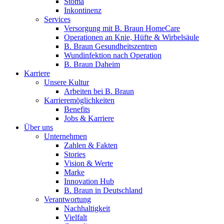
Stoma
Inkontinenz
Services
Versorgung mit B. Braun HomeCare
Operationen an Knie, Hüfte & Wirbelsäule
B. Braun Gesundheitszentren
Wundinfektion nach Operation
B. Braun Daheim
Karriere
Unsere Kultur
Arbeiten bei B. Braun
Karrieremöglichkeiten
Benefits
Jobs & Karriere
Über uns
Unternehmen
Zahlen & Fakten
Stories
Vision & Werte
Marke
Innovation Hub
B. Braun in Deutschland
Verantwortung
Nachhaltigkeit
Vielfalt