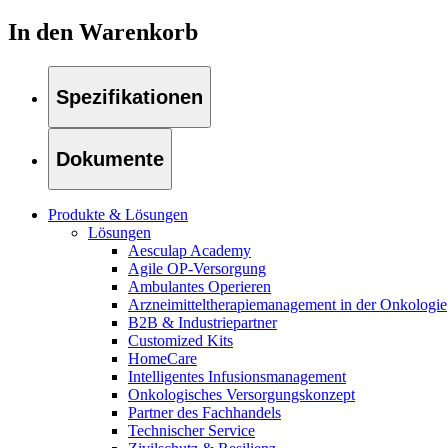
Therapien
Kontakt
In den Warenkorb
Spezifikationen
Dokumente
Produkte & Lösungen
Lösungen
Aesculap Academy
Agile OP-Versorgung
Ambulantes Operieren
Arzneimitteltherapiemanagement in der Onkologie​
B2B & Industriepartner
Customized Kits
Finden Sie Ihren Job
HomeCare
Intelligentes Infusionsmanagement
Entdecken Sie Ihre Karrierechancen bei B. Braun. Durchsuchen 
Onkologisches Versorgungskonzept
Partner des Fachhandels
Technischer Service