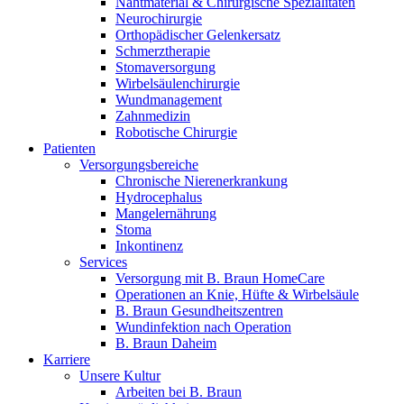
Nahtmaterial & Chirurgische Spezialitäten
Neurochirurgie
Orthopädischer Gelenkersatz
Schmerztherapie
Stomaversorgung
Wirbelsäulenchirurgie
Wundmanagement
Zahnmedizin
Robotische Chirurgie
Patienten
Versorgungsbereiche
Chronische Nierenerkrankung
Hydrocephalus
Mangelernährung
Stoma
Inkontinenz
Services
Versorgung mit B. Braun HomeCare
Operationen an Knie, Hüfte & Wirbelsäule
B. Braun Gesundheitszentren
Wundinfektion nach Operation
B. Braun Daheim
Karriere
Unsere Kultur
Arbeiten bei B. Braun