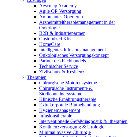
Lösungen
Innovation Hub und überzeugen Sie uns mit Ihrer Idee.
Aesculap Academy
Agile OP-Versorgung
Ambulantes Operieren
Arzneimitteltherapiemanagement in der
Onkologie​
B2B & Industriepartner
Customized Kits
HomeCare
Intelligentes Infusionsmanagement
Onkologisches Versorgungskonzept
Partner des Fachhandels
Technischer Service
Kontakt
Zivilschutz & Resilienz
Therapien
Im Dialog mit B. Braun. Hier treten Sie mit uns in
Chirurgische Motorensysteme
Gut zu wissen
Verbindung.
Chirurgische Instrumente &
Sterilcontainersysteme
MDR, eIFU & Co. – hier finden Sie nützliche Informationen
Klinische Ernährungstherapie
rund um unsere Produkte.
Extrakorporale Blutbehandlung
Hygienemanagement
Infusionstherapie
Interventionelle Gefäßdiagnostik & -therapien
Kontinenzversorgung & Urologie
Minimalinvasive Chirurgie