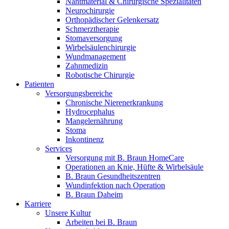
Nahtmaterial & Chirurgische Spezialitäten
Neurochirurgie
Orthopädischer Gelenkersatz
Schmerztherapie
Stomaversorgung
Wirbelsäulenchirurgie
Wundmanagement
Zahnmedizin
Robotische Chirurgie
Patienten
Versorgungsbereiche
Chronische Nierenerkrankung
Hydrocephalus
Mangelernährung
Stoma
Inkontinenz
Services
Versorgung mit B. Braun HomeCare
Operationen an Knie, Hüfte & Wirbelsäule
B. Braun Gesundheitszentren
Wundinfektion nach Operation
B. Braun Daheim
Karriere
Unsere Kultur
Arbeiten bei B. Braun