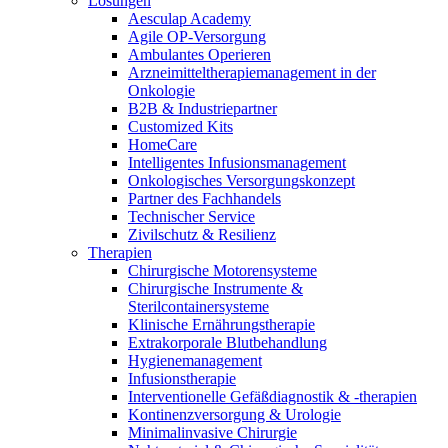
Lösungen
Innovation Hub und überzeugen Sie uns mit Ihrer Idee.
Aesculap Academy
Agile OP-Versorgung
Ambulantes Operieren
Arzneimitteltherapiemanagement in der
Onkologie​
B2B & Industriepartner
Customized Kits
HomeCare
Intelligentes Infusionsmanagement
Onkologisches Versorgungskonzept
Partner des Fachhandels
Technischer Service
Kontakt
Zivilschutz & Resilienz
Therapien
Im Dialog mit B. Braun. Hier treten Sie mit uns in
Chirurgische Motorensysteme
Gut zu wissen
Verbindung.
Chirurgische Instrumente &
Sterilcontainersysteme
MDR, eIFU & Co. – hier finden Sie nützliche Informationen
Klinische Ernährungstherapie
rund um unsere Produkte.
Extrakorporale Blutbehandlung
Hygienemanagement
Infusionstherapie
Interventionelle Gefäßdiagnostik & -therapien
Kontinenzversorgung & Urologie
Minimalinvasive Chirurgie