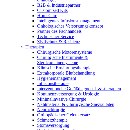
Innovation Hub und überzeugen Sie uns mit Ihrer Idee.
B2B & Industriepartner
Customized Kits
HomeCare
Intelligentes Infusionsmanagement
Onkologisches Versorgungskonzept
Partner des Fachhandels
Technischer Service
Zivilschutz & Resilienz
Therapien
Chirurgische Motorensysteme
Chirurgische Instrumente &
Sterilcontainersysteme
Kontakt
Klinische Ernährungstherapie
Extrakorporale Blutbehandlung
Hygienemanagement
Im Dialog mit B. Braun. Hier treten Sie mit uns in
Gut zu wissen
Infusionstherapie
Verbindung.
Interventionelle Gefäßdiagnostik & -therapien
MDR, eIFU & Co. – hier finden Sie nützliche Informationen
Kontinenzversorgung & Urologie
rund um unsere Produkte.
Minimalinvasive Chirurgie
Nahtmaterial & Chirurgische Spezialitäten
Neurochirurgie
Orthopädischer Gelenkersatz
Schmerztherapie
Stomaversorgung