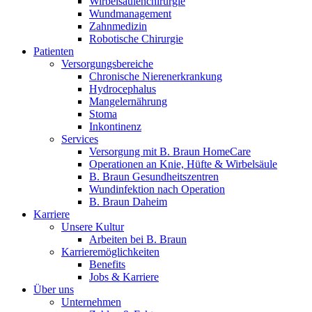
Wirbelsäulenchirurgie
Wundmanagement
Zahnmedizin
Robotische Chirurgie
Patienten
Versorgungsbereiche
Chronische Nierenerkrankung
Hydrocephalus
Mangelernährung
Stoma
Inkontinenz
Services
Versorgung mit B. Braun HomeCare
Operationen an Knie, Hüfte & Wirbelsäule
B. Braun Gesundheitszentren
Wundinfektion nach Operation
B. Braun Daheim
Karriere
Unsere Kultur
Arbeiten bei B. Braun
Karrieremöglichkeiten
Benefits
Jobs & Karriere
Über uns
Unternehmen