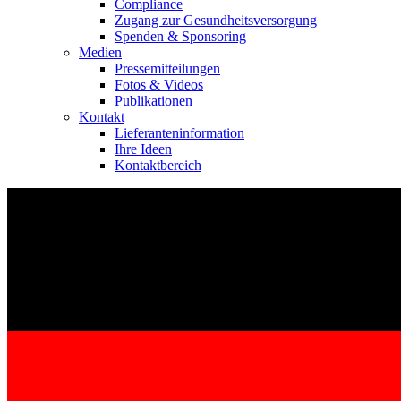
Compliance
Zugang zur Gesundheitsversorgung
Spenden & Sponsoring
Medien
Pressemitteilungen
Fotos & Videos
Publikationen
Kontakt
Kontakt
Lieferanteninformation
Im Dialog mit B. Braun. Hier treten Sie mit uns in Verbindung.
Ihre Ideen
Kontaktbereich
Gut zu wissen
MDR, eIFU & Co. – hier finden Sie nützliche Informationen r