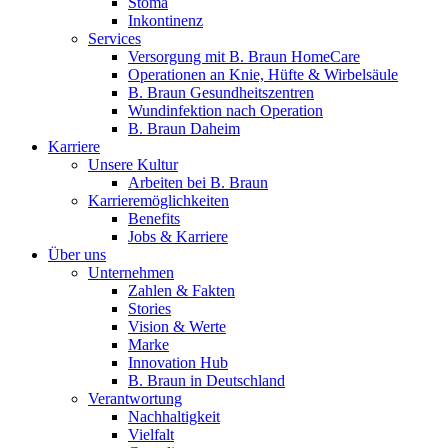
Stoma
Inkontinenz
Services
Versorgung mit B. Braun HomeCare
Operationen an Knie, Hüfte & Wirbelsäule
B. Braun Gesundheitszentren
Wundinfektion nach Operation
B. Braun Daheim
Karriere
Unsere Kultur
Arbeiten bei B. Braun
Karrieremöglichkeiten
Benefits
Jobs & Karriere
Über uns
Unternehmen
Zahlen & Fakten
Stories
Vision & Werte
Marke
Innovation Hub
B. Braun in Deutschland
Verantwortung
Nachhaltigkeit
Vielfalt