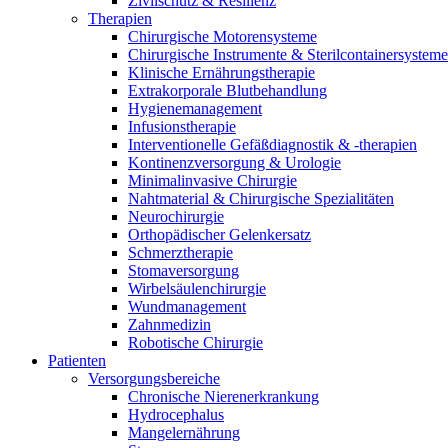
Zivilschutz & Resilienz
B. Braun HomeCare
Therapien
Chirurgische Motorensysteme
Wir koordinieren Ihre medizinische Versorgung, wenn Sie aus
Chirurgische Instrumente & Sterilcontainersysteme
Klinische Ernährungstherapie
Extrakorporale Blutbehandlung
Hygienemanagement
Infusionstherapie
Interventionelle Gefäßdiagnostik & -therapien
Kontinenzversorgung & Urologie
Minimalinvasive Chirurgie
Nahtmaterial & Chirurgische Spezialitäten
Neurochirurgie
Orthopädischer Gelenkersatz
Schmerztherapie
Stomaversorgung
Wirbelsäulenchirurgie
Wundmanagement
Zahnmedizin
Robotische Chirurgie
Produktkatalog
Patienten
Innovation Hub
Finden Sie das Produkt, das Sie suchen. Besuchen Sie den B. 
Versorgungsbereiche
Chronische Nierenerkrankung
Lassen Sie uns Innovationen in der Medizintechnologie gemein
Hydrocephalus
Mangelernährung