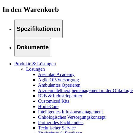
Therapien
Kontakt
In den Warenkorb
Spezifikationen
Dokumente
Produkte & Lösungen
Lösungen
Aesculap Academy
Agile OP-Versorgung
Ambulantes Operieren
Arzneimitteltherapiemanagement in der Onkologie​
B2B & Industriepartner
Customized Kits
Finden Sie Ihren Job
HomeCare
Intelligentes Infusionsmanagement
Entdecken Sie Ihre Karrierechancen bei B. Braun. Durchsuchen 
Onkologisches Versorgungskonzept
Partner des Fachhandels
Technischer Service