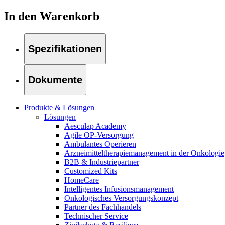
Therapien
Kontakt
In den Warenkorb
Spezifikationen
Dokumente
Produkte & Lösungen
Lösungen
Aesculap Academy
Agile OP-Versorgung
Ambulantes Operieren
Arzneimitteltherapiemanagement in der Onkologie​
B2B & Industriepartner
Customized Kits
Finden Sie Ihren Job
HomeCare
Intelligentes Infusionsmanagement
Entdecken Sie Ihre Karrierechancen bei B. Braun. Durchsuchen 
Onkologisches Versorgungskonzept
Partner des Fachhandels
Technischer Service