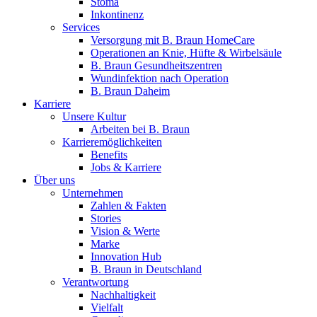
Stoma
Inkontinenz
Services
Versorgung mit B. Braun HomeCare
Operationen an Knie, Hüfte & Wirbelsäule
B. Braun Gesundheitszentren
Wundinfektion nach Operation
B. Braun Daheim
Karriere
Unsere Kultur
Arbeiten bei B. Braun
Karrieremöglichkeiten
Benefits
Jobs & Karriere
Über uns
Unternehmen
Zahlen & Fakten
Stories
Vision & Werte
Marke
Innovation Hub
B. Braun in Deutschland
Verantwortung
Nachhaltigkeit
Vielfalt