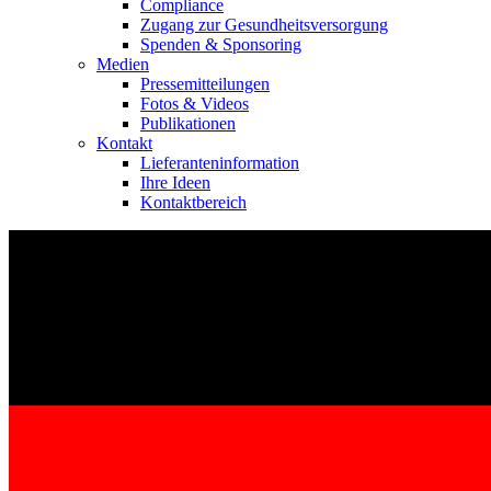
Compliance
Zugang zur Gesundheitsversorgung
Spenden & Sponsoring
Medien
Pressemitteilungen
Fotos & Videos
Publikationen
Kontakt
Kontakt
Lieferanteninformation
Im Dialog mit B. Braun. Hier treten Sie mit uns in Verbindung.
Ihre Ideen
Kontaktbereich
Gut zu wissen
MDR, eIFU & Co. – hier finden Sie nützliche Informationen r