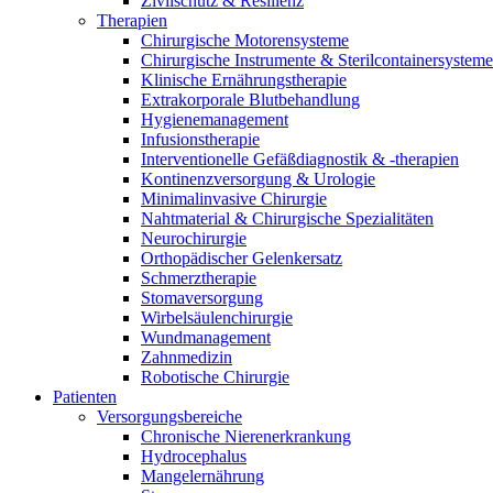
Zivilschutz & Resilienz
B. Braun HomeCare
Therapien
Chirurgische Motorensysteme
Wir koordinieren Ihre medizinische Versorgung, wenn Sie aus
Chirurgische Instrumente & Sterilcontainersysteme
Klinische Ernährungstherapie
Extrakorporale Blutbehandlung
Hygienemanagement
Infusionstherapie
Interventionelle Gefäßdiagnostik & -therapien
Kontinenzversorgung & Urologie
Minimalinvasive Chirurgie
Nahtmaterial & Chirurgische Spezialitäten
Neurochirurgie
Orthopädischer Gelenkersatz
Schmerztherapie
Stomaversorgung
Wirbelsäulenchirurgie
Wundmanagement
Zahnmedizin
Robotische Chirurgie
Produktkatalog
Patienten
Innovation Hub
Finden Sie das Produkt, das Sie suchen. Besuchen Sie den B. 
Versorgungsbereiche
Chronische Nierenerkrankung
Lassen Sie uns Innovationen in der Medizintechnologie gemein
Hydrocephalus
Mangelernährung