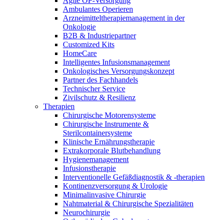
Agile OP-Versorgung
Innovation Hub und überzeugen Sie uns mit Ihrer Idee.
Ambulantes Operieren
Arzneimitteltherapiemanagement in der
Onkologie​
B2B & Industriepartner
Customized Kits
HomeCare
Intelligentes Infusionsmanagement
Onkologisches Versorgungskonzept
Partner des Fachhandels
Technischer Service
Zivilschutz & Resilienz
Therapien
Kontakt
Chirurgische Motorensysteme
Chirurgische Instrumente &
Im Dialog mit B. Braun. Hier treten Sie mit uns in
Sterilcontainersysteme
Gut zu wissen
Verbindung.
Klinische Ernährungstherapie
Extrakorporale Blutbehandlung
MDR, eIFU & Co. – hier finden Sie nützliche Informationen
Hygienemanagement
rund um unsere Produkte.
Infusionstherapie
Interventionelle Gefäßdiagnostik & -therapien
Kontinenzversorgung & Urologie
Minimalinvasive Chirurgie
Nahtmaterial & Chirurgische Spezialitäten
Neurochirurgie