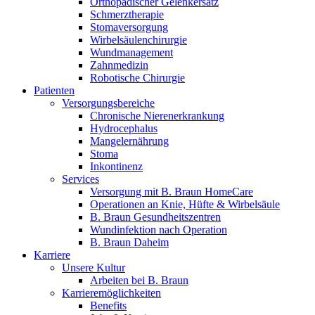
Orthopädischer Gelenkersatz
Schmerztherapie
Stomaversorgung
Wirbelsäulenchirurgie
Wundmanagement
Zahnmedizin
Robotische Chirurgie
Patienten
Versorgungsbereiche
Chronische Nierenerkrankung
Hydrocephalus
Mangelernährung
Stoma
Inkontinenz
Services
Versorgung mit B. Braun HomeCare
Operationen an Knie, Hüfte & Wirbelsäule
B. Braun Gesundheitszentren
Wundinfektion nach Operation
B. Braun Daheim
Karriere
Unsere Kultur
Arbeiten bei B. Braun
Karrieremöglichkeiten
Benefits