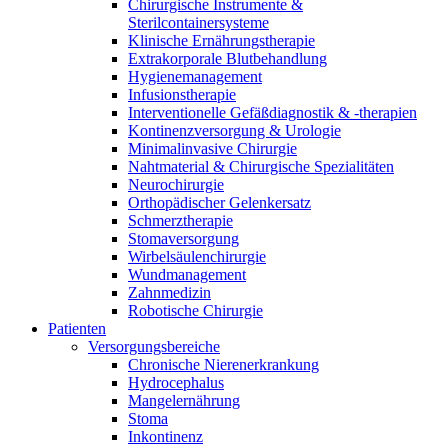
Innovation Hub und überzeugen Sie uns mit Ihrer Idee.
Chirurgische Instrumente &
Sterilcontainersysteme
Klinische Ernährungstherapie
Extrakorporale Blutbehandlung
Hygienemanagement
Infusionstherapie
Interventionelle Gefäßdiagnostik & -therapien
Kontinenzversorgung & Urologie
Minimalinvasive Chirurgie
Nahtmaterial & Chirurgische Spezialitäten
Neurochirurgie
Orthopädischer Gelenkersatz
Schmerztherapie
Kontakt
Stomaversorgung
Wirbelsäulenchirurgie
Im Dialog mit B. Braun. Hier treten Sie mit uns in
Wundmanagement
Gut zu wissen
Verbindung.
Zahnmedizin
Robotische Chirurgie
MDR, eIFU & Co. – hier finden Sie nützliche Informationen
Patienten
rund um unsere Produkte.
Versorgungsbereiche
Chronische Nierenerkrankung
Hydrocephalus
Mangelernährung
Stoma
Inkontinenz