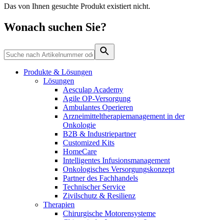
Wundmanagement
Das von Ihnen gesuchte Produkt existiert nicht.
B. Braun HomeCare
Zahnmedizin
Robotische Chirurgie
Medien
Wonach suchen Sie?
Wir koordinieren Ihre medizinische Versorgung, wenn Sie aus
Lösungen
dem Krankenhaus entlassen werden.
Kontakt
Therapien
Produkte & Lösungen
Lösungen
Aesculap Academy
Agile OP-Versorgung
Ambulantes Operieren
Arzneimitteltherapiemanagement in der
Onkologie​
B2B & Industriepartner
Customized Kits
HomeCare
Intelligentes Infusionsmanagement
Onkologisches Versorgungskonzept
Partner des Fachhandels
Technischer Service
Innovation Hub
Produktkatalog
Zivilschutz & Resilienz
Lassen Sie uns Innovationen in der Medizintechnologie
Therapien
Finden Sie das Produkt, das Sie suchen. Besuchen Sie den B.
gemeinsam vorantreiben. Erfahren Sie mehr über den
Chirurgische Motorensysteme
Braun Produktkatalog mit unserem kompletten Portfolio.