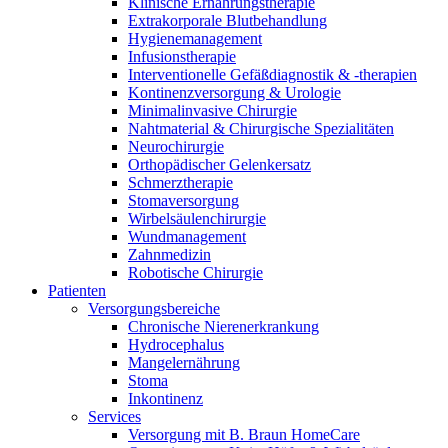
Klinische Ernährungstherapie
Extrakorporale Blutbehandlung
Hygienemanagement
Infusionstherapie
Interventionelle Gefäßdiagnostik & -therapien
Kontinenzversorgung & Urologie
Minimalinvasive Chirurgie
Nahtmaterial & Chirurgische Spezialitäten
Neurochirurgie
Orthopädischer Gelenkersatz
Schmerztherapie
Stomaversorgung
Wirbelsäulenchirurgie
Wundmanagement
Zahnmedizin
Robotische Chirurgie
Patienten
Versorgungsbereiche
Chronische Nierenerkrankung
Hydrocephalus
Mangelernährung
Stoma
Inkontinenz
Services
Versorgung mit B. Braun HomeCare