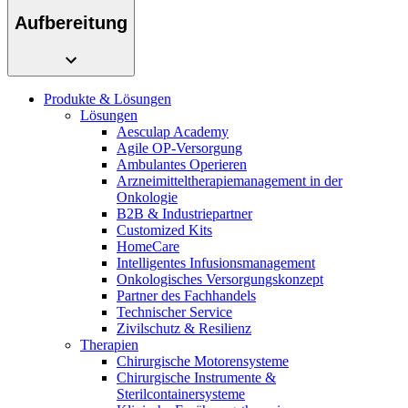
Innovation Hub und überzeugen Sie uns mit Ihrer Idee.
Aufbereitung
Produkte & Lösungen
Lösungen
Aesculap Academy
Agile OP-Versorgung
Ambulantes Operieren
Arzneimitteltherapiemanagement in der
Onkologie​
Kontakt
B2B & Industriepartner
Customized Kits
Im Dialog mit B. Braun. Hier treten Sie mit uns in
HomeCare
Gut zu wissen
Verbindung.
Intelligentes Infusionsmanagement
Onkologisches Versorgungskonzept
MDR, eIFU & Co. – hier finden Sie nützliche Informationen
Partner des Fachhandels
rund um unsere Produkte.
Technischer Service
Zivilschutz & Resilienz
Therapien
Chirurgische Motorensysteme
Chirurgische Instrumente &
Sterilcontainersysteme