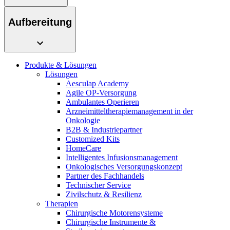
Innovation Hub und überzeugen Sie uns mit Ihrer Idee.
Aufbereitung
Produkte & Lösungen
Lösungen
Aesculap Academy
Agile OP-Versorgung
Ambulantes Operieren
Arzneimitteltherapiemanagement in der
Kontakt
Onkologie​
B2B & Industriepartner
Im Dialog mit B. Braun. Hier treten Sie mit uns in
Customized Kits
Gut zu wissen
Verbindung.
HomeCare
Intelligentes Infusionsmanagement
MDR, eIFU & Co. – hier finden Sie nützliche Informationen
Onkologisches Versorgungskonzept
rund um unsere Produkte.
Partner des Fachhandels
Technischer Service
Zivilschutz & Resilienz
Therapien
Chirurgische Motorensysteme
Chirurgische Instrumente &