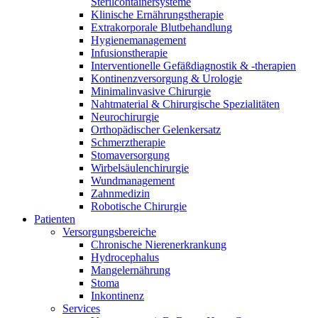
Sterilcontainersysteme
Klinische Ernährungstherapie
Extrakorporale Blutbehandlung
Hygienemanagement
Infusionstherapie
Interventionelle Gefäßdiagnostik & -therapien
Kontinenzversorgung & Urologie
Minimalinvasive Chirurgie
Nahtmaterial & Chirurgische Spezialitäten
Neurochirurgie
Orthopädischer Gelenkersatz
Schmerztherapie
Stomaversorgung
Wirbelsäulenchirurgie
Wundmanagement
Zahnmedizin
Robotische Chirurgie
Patienten
Versorgungsbereiche
Chronische Nierenerkrankung
Hydrocephalus
Mangelernährung
Stoma
Inkontinenz
Services