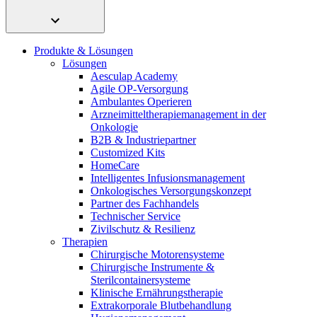
Innovation Hub und überzeugen Sie uns mit Ihrer Idee.
Produkte & Lösungen
Lösungen
Aesculap Academy
Agile OP-Versorgung
Ambulantes Operieren
Arzneimitteltherapiemanagement in der
Onkologie​
B2B & Industriepartner
Customized Kits
Kontakt
HomeCare
Intelligentes Infusionsmanagement
Onkologisches Versorgungskonzept
Im Dialog mit B. Braun. Hier treten Sie mit uns in
Gut zu wissen
Partner des Fachhandels
Verbindung.
Technischer Service
MDR, eIFU & Co. – hier finden Sie nützliche Informationen
Zivilschutz & Resilienz
rund um unsere Produkte.
Therapien
Chirurgische Motorensysteme
Chirurgische Instrumente &
Sterilcontainersysteme
Klinische Ernährungstherapie
Extrakorporale Blutbehandlung