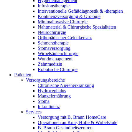
Hygienemanagement
Infusionstherapie
Interventionelle Gefäßdiagnostik & -therapien
Kontinenzversorgung & Urologie
Minimalinvasive Chirurgie
Nahtmaterial & Chirurgische Spezialitäten
Neurochirurgie
Orthopädischer Gelenkersatz
Schmerztherapie
Stomaversorgung
Wirbelsäulenchirurgie
Wundmanagement
Zahnmedizin
Robotische Chirurgie
Patienten
Versorgungsbereiche
Chronische Nierenerkrankung
Hydrocephalus
Mangelernährung
Stoma
Inkontinenz
Services
Versorgung mit B. Braun HomeCare
Operationen an Knie, Hüfte & Wirbelsäule
B. Braun Gesundheitszentren