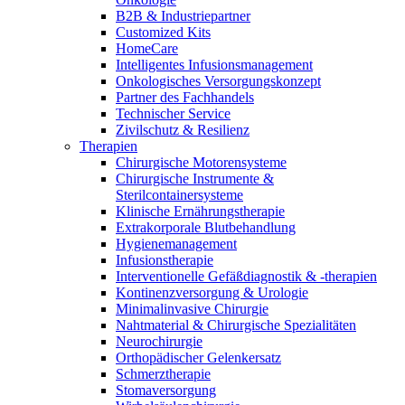
Innovation Hub und überzeugen Sie uns mit Ihrer Idee.
B2B & Industriepartner
Customized Kits
HomeCare
Intelligentes Infusionsmanagement
Onkologisches Versorgungskonzept
Partner des Fachhandels
Technischer Service
Zivilschutz & Resilienz
Therapien
Chirurgische Motorensysteme
Chirurgische Instrumente &
Sterilcontainersysteme
Kontakt
Klinische Ernährungstherapie
Extrakorporale Blutbehandlung
Hygienemanagement
Im Dialog mit B. Braun. Hier treten Sie mit uns in
Gut zu wissen
Infusionstherapie
Verbindung.
Interventionelle Gefäßdiagnostik & -therapien
MDR, eIFU & Co. – hier finden Sie nützliche Informationen
Kontinenzversorgung & Urologie
rund um unsere Produkte.
Minimalinvasive Chirurgie
Nahtmaterial & Chirurgische Spezialitäten
Neurochirurgie
Orthopädischer Gelenkersatz
Schmerztherapie
Stomaversorgung