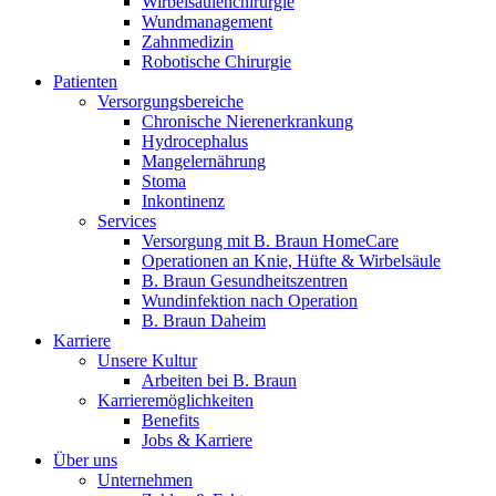
Wirbelsäulenchirurgie
Wundmanagement
Zahnmedizin
Robotische Chirurgie
Patienten
Versorgungsbereiche
Chronische Nierenerkrankung
Hydrocephalus
Mangelernährung
Stoma
Inkontinenz
Services
Versorgung mit B. Braun HomeCare
Operationen an Knie, Hüfte & Wirbelsäule
B. Braun Gesundheitszentren
Wundinfektion nach Operation
B. Braun Daheim
Karriere
Unsere Kultur
Arbeiten bei B. Braun
Karrieremöglichkeiten
Benefits
Jobs & Karriere
Über uns
Unternehmen