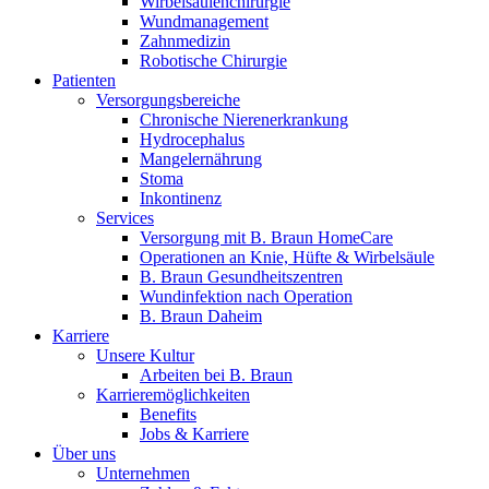
Wirbelsäulenchirurgie
Wundmanagement
Zahnmedizin
Robotische Chirurgie
Patienten
Versorgungsbereiche
Chronische Nierenerkrankung
Hydrocephalus
Mangelernährung
Stoma
Inkontinenz
Services
Versorgung mit B. Braun HomeCare
Operationen an Knie, Hüfte & Wirbelsäule
B. Braun Gesundheitszentren
Wundinfektion nach Operation
B. Braun Daheim
Karriere
Unsere Kultur
Arbeiten bei B. Braun
Karrieremöglichkeiten
Benefits
Jobs & Karriere
Über uns
Unternehmen