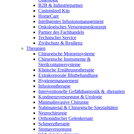
Innovation Hub und überzeugen Sie uns mit Ihrer Idee.
B2B & Industriepartner
Customized Kits
HomeCare
Intelligentes Infusionsmanagement
Onkologisches Versorgungskonzept
Partner des Fachhandels
Technischer Service
Zivilschutz & Resilienz
Therapien
Chirurgische Motorensysteme
Chirurgische Instrumente &
Sterilcontainersysteme
Kontakt
Klinische Ernährungstherapie
Extrakorporale Blutbehandlung
Hygienemanagement
Im Dialog mit B. Braun. Hier treten Sie mit uns in
Gut zu wissen
Infusionstherapie
Verbindung.
Interventionelle Gefäßdiagnostik & -therapien
MDR, eIFU & Co. – hier finden Sie nützliche Informationen
Kontinenzversorgung & Urologie
rund um unsere Produkte.
Minimalinvasive Chirurgie
Nahtmaterial & Chirurgische Spezialitäten
Neurochirurgie
Orthopädischer Gelenkersatz
Schmerztherapie
Stomaversorgung