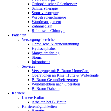
Orthopädischer Gelenkersatz
Schmerztherapie
Stomaversorgung
Wirbelsäulenchirurgie
Wundmanagement
Zahnmedizin
Robotische Chirurgie
Patienten
Versorgungsbereiche
Chronische Nierenerkrankung
Hydrocephalus
Mangelernährung
Stoma
Inkontinenz
Services
Versorgung mit B. Braun HomeCare
Operationen an Knie, Hüfte & Wirbelsäule
B. Braun Gesundheitszentren
Wundinfektion nach Operation
B. Braun Daheim
Karriere
Unsere Kultur
Arbeiten bei B. Braun
Karrieremöglichkeiten
Benefits