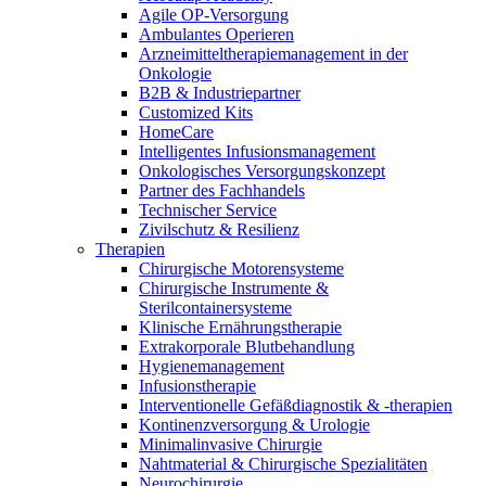
Agile OP-Versorgung
Ambulantes Operieren
Arzneimitteltherapiemanagement in der
Onkologie​
B2B & Industriepartner
Customized Kits
HomeCare
Intelligentes Infusionsmanagement
Onkologisches Versorgungskonzept
Partner des Fachhandels
Technischer Service
Zivilschutz & Resilienz
Therapien
Chirurgische Motorensysteme
Chirurgische Instrumente &
Sterilcontainersysteme
Klinische Ernährungstherapie
Extrakorporale Blutbehandlung
Hygienemanagement
Infusionstherapie
Interventionelle Gefäßdiagnostik & -therapien
Kontinenzversorgung & Urologie
Minimalinvasive Chirurgie
Nahtmaterial & Chirurgische Spezialitäten
Neurochirurgie