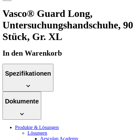
Innovation Hub und überzeugen Sie uns mit Ihrer Idee.
Vasco® Guard Long,
Untersuchungshandschuhe, 90
Stück, Gr. XL
In den Warenkorb
Kontakt
Spezifikationen
Im Dialog mit B. Braun. Hier treten Sie mit uns in
Gut zu wissen
Verbindung.
MDR, eIFU & Co. – hier finden Sie nützliche Informationen
Dokumente
rund um unsere Produkte.
Produkte & Lösungen
Lösungen
Aesculap Academy