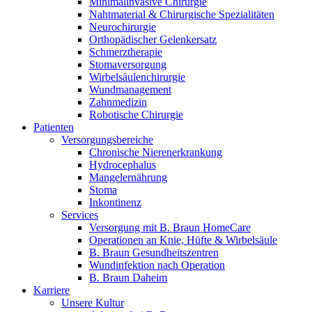
Minimalinvasive Chirurgie
Nahtmaterial & Chirurgische Spezialitäten
Neurochirurgie
Orthopädischer Gelenkersatz
Schmerztherapie
Stomaversorgung
Wirbelsäulenchirurgie
Wundmanagement
Zahnmedizin
Robotische Chirurgie
Patienten
Versorgungsbereiche
Chronische Nierenerkrankung
Hydrocephalus
Mangelernährung
Stoma
Inkontinenz
Services
Versorgung mit B. Braun HomeCare
Operationen an Knie, Hüfte & Wirbelsäule
B. Braun Gesundheitszentren
Wundinfektion nach Operation
B. Braun Daheim
Karriere
Unsere Kultur