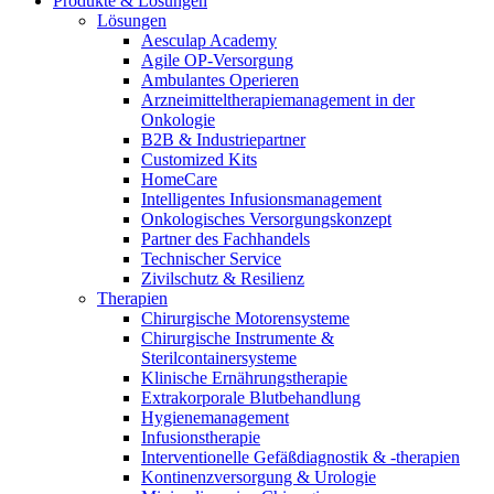
Produkte & Lösungen
Innovation Hub und überzeugen Sie uns mit Ihrer Idee.
Lösungen
Aesculap Academy
Agile OP-Versorgung
Ambulantes Operieren
Arzneimitteltherapiemanagement in der
Onkologie​
B2B & Industriepartner
Customized Kits
HomeCare
Intelligentes Infusionsmanagement
Onkologisches Versorgungskonzept
Partner des Fachhandels
Kontakt
Technischer Service
Zivilschutz & Resilienz
Im Dialog mit B. Braun. Hier treten Sie mit uns in
Therapien
Gut zu wissen
Verbindung.
Chirurgische Motorensysteme
Chirurgische Instrumente &
MDR, eIFU & Co. – hier finden Sie nützliche Informationen
Sterilcontainersysteme
rund um unsere Produkte.
Klinische Ernährungstherapie
Extrakorporale Blutbehandlung
Hygienemanagement
Infusionstherapie
Interventionelle Gefäßdiagnostik & -therapien
Kontinenzversorgung & Urologie