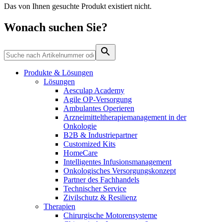
Wundmanagement
Das von Ihnen gesuchte Produkt existiert nicht.
B. Braun HomeCare
Zahnmedizin
Robotische Chirurgie
Medien
Wonach suchen Sie?
Wir koordinieren Ihre medizinische Versorgung, wenn Sie aus
Lösungen
dem Krankenhaus entlassen werden.
Kontakt
Therapien
Produkte & Lösungen
Lösungen
Aesculap Academy
Agile OP-Versorgung
Ambulantes Operieren
Arzneimitteltherapiemanagement in der
Onkologie​
B2B & Industriepartner
Customized Kits
HomeCare
Intelligentes Infusionsmanagement
Onkologisches Versorgungskonzept
Partner des Fachhandels
Technischer Service
Innovation Hub
Produktkatalog
Zivilschutz & Resilienz
Lassen Sie uns Innovationen in der Medizintechnologie
Therapien
Finden Sie das Produkt, das Sie suchen. Besuchen Sie den B.
gemeinsam vorantreiben. Erfahren Sie mehr über den
Chirurgische Motorensysteme
Braun Produktkatalog mit unserem kompletten Portfolio.