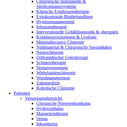
Innovation Hub und überzeugen Sie uns mit Ihrer Idee.
Chirurgische Instrumente &
Sterilcontainersysteme
Klinische Ernährungstherapie
Extrakorporale Blutbehandlung
Hygienemanagement
Infusionstherapie
Interventionelle Gefäßdiagnostik & -therapien
Kontinenzversorgung & Urologie
Minimalinvasive Chirurgie
Nahtmaterial & Chirurgische Spezialitäten
Neurochirurgie
Orthopädischer Gelenkersatz
Schmerztherapie
Kontakt
Stomaversorgung
Wirbelsäulenchirurgie
Im Dialog mit B. Braun. Hier treten Sie mit uns in
Wundmanagement
Gut zu wissen
Verbindung.
Zahnmedizin
Robotische Chirurgie
MDR, eIFU & Co. – hier finden Sie nützliche Informationen
Patienten
rund um unsere Produkte.
Versorgungsbereiche
Chronische Nierenerkrankung
Hydrocephalus
Mangelernährung
Stoma
Inkontinenz