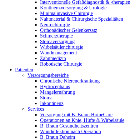
B. Braun HomeCare
Interventionelle Gefäßdiagnostik & -therapien
Kontinenzversorgung & Urologie
Wir koordinieren Ihre medizinische Versorgung, wenn Sie aus
Minimalinvasive Chirurgie
Nahtmaterial & Chirurgische Spezialitäten
Neurochirurgie
Orthopädischer Gelenkersatz
Schmerztherapie
Stomaversorgung
Wirbelsäulenchirurgie
Wundmanagement
Zahnmedizin
Robotische Chirurgie
Patienten
Versorgungsbereiche
Chronische Nierenerkrankung
Hydrocephalus
Mangelernährung
Stoma
Inkontinenz
Produktkatalog
Services
Versorgung mit B. Braun HomeCare
Innovation Hub
Finden Sie das Produkt, das Sie suchen. Besuchen Sie den B. 
Operationen an Knie, Hüfte & Wirbelsäule
Lassen Sie uns Innovationen in der Medizintechnologie gemein
B. Braun Gesundheitszentren
Wundinfektion nach Operation
B. Braun Daheim