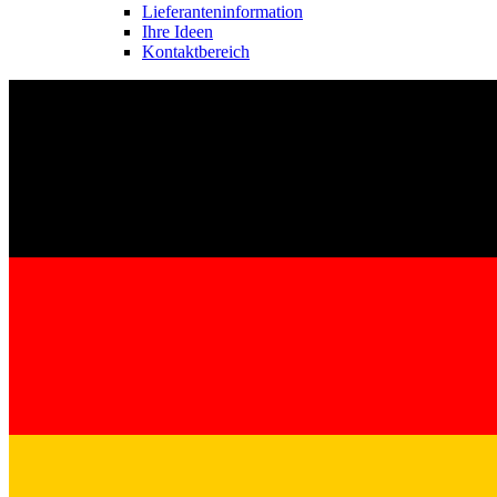
Lieferanteninformation
Ihre Ideen
Kontaktbereich
Kontakt
Im Dialog mit B. Braun. Hier treten Sie mit uns in Verbindung.
Gut zu wissen
MDR, eIFU & Co. – hier finden Sie nützliche Informationen r