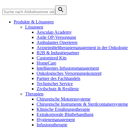
Therapien
Kontakt
Produkte & Lösungen
Lösungen
Aesculap Academy
Agile OP-Versorgung
Ambulantes Operieren
Arzneimitteltherapiemanagement in der Onkologie​
B2B & Industriepartner
Customized Kits
HomeCare
Intelligentes Infusionsmanagement
Onkologisches Versorgungskonzept
Partner des Fachhandels
Technischer Service
Zivilschutz & Resilienz
Therapien
Chirurgische Motorensysteme
Finden Sie Ihren Job
Chirurgische Instrumente & Sterilcontainersysteme
Entdecken Sie Ihre Karrierechancen bei B. Braun. Durchsuchen 
Klinische Ernährungstherapie
Extrakorporale Blutbehandlung
Hygienemanagement
Infusionstherapie