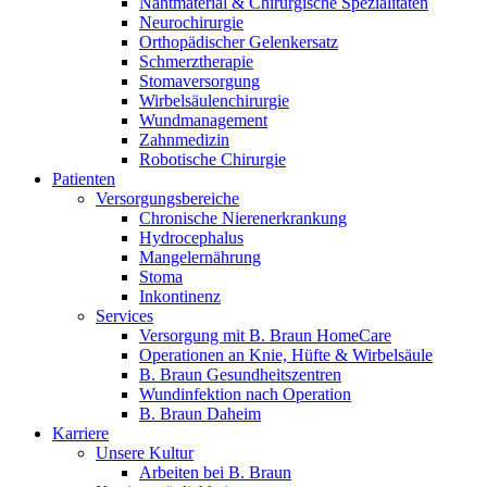
Nahtmaterial & Chirurgische Spezialitäten
Neurochirurgie
Orthopädischer Gelenkersatz
Schmerztherapie
Stomaversorgung
Wirbelsäulenchirurgie
Wundmanagement
Zahnmedizin
Robotische Chirurgie
Patienten
Versorgungsbereiche
Chronische Nierenerkrankung
Hydrocephalus
Mangelernährung
Stoma
Inkontinenz
Services
Versorgung mit B. Braun HomeCare
Operationen an Knie, Hüfte & Wirbelsäule
B. Braun Gesundheitszentren
Wundinfektion nach Operation
B. Braun Daheim
Karriere
Unsere Kultur
Arbeiten bei B. Braun