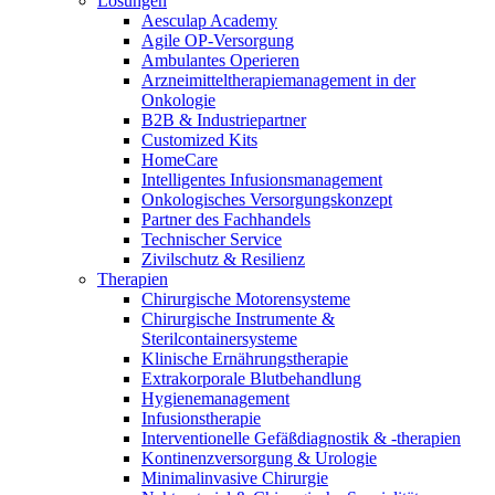
Lösungen
Innovation Hub und überzeugen Sie uns mit Ihrer Idee.
Aesculap Academy
Agile OP-Versorgung
Ambulantes Operieren
Arzneimitteltherapiemanagement in der
Onkologie​
B2B & Industriepartner
Customized Kits
HomeCare
Intelligentes Infusionsmanagement
Onkologisches Versorgungskonzept
Partner des Fachhandels
Technischer Service
Kontakt
Zivilschutz & Resilienz
Therapien
Im Dialog mit B. Braun. Hier treten Sie mit uns in
Chirurgische Motorensysteme
Gut zu wissen
Verbindung.
Chirurgische Instrumente &
Sterilcontainersysteme
MDR, eIFU & Co. – hier finden Sie nützliche Informationen
Klinische Ernährungstherapie
rund um unsere Produkte.
Extrakorporale Blutbehandlung
Hygienemanagement
Infusionstherapie
Interventionelle Gefäßdiagnostik & -therapien
Kontinenzversorgung & Urologie
Minimalinvasive Chirurgie