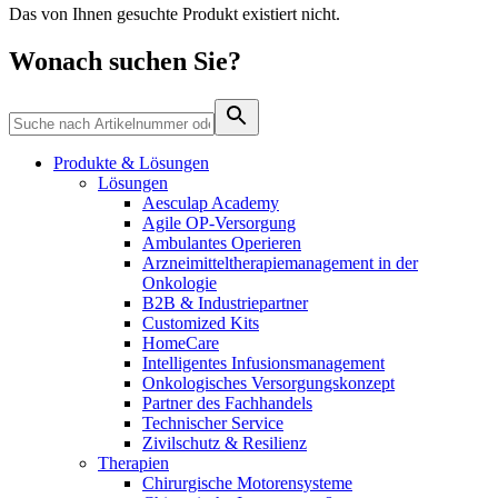
Wundmanagement
Das von Ihnen gesuchte Produkt existiert nicht.
B. Braun HomeCare
Zahnmedizin
Robotische Chirurgie
Medien
Wonach suchen Sie?
Wir koordinieren Ihre medizinische Versorgung, wenn Sie aus
Lösungen
dem Krankenhaus entlassen werden.
Kontakt
Therapien
Produkte & Lösungen
Lösungen
Aesculap Academy
Agile OP-Versorgung
Ambulantes Operieren
Arzneimitteltherapiemanagement in der
Onkologie​
B2B & Industriepartner
Customized Kits
HomeCare
Intelligentes Infusionsmanagement
Onkologisches Versorgungskonzept
Partner des Fachhandels
Technischer Service
Innovation Hub
Produktkatalog
Zivilschutz & Resilienz
Lassen Sie uns Innovationen in der Medizintechnologie
Therapien
Finden Sie das Produkt, das Sie suchen. Besuchen Sie den B.
gemeinsam vorantreiben. Erfahren Sie mehr über den
Chirurgische Motorensysteme
Braun Produktkatalog mit unserem kompletten Portfolio.