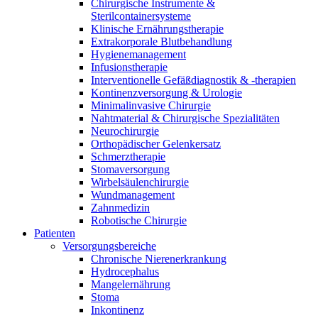
Innovation Hub und überzeugen Sie uns mit Ihrer Idee.
Chirurgische Instrumente &
Sterilcontainersysteme
Klinische Ernährungstherapie
Extrakorporale Blutbehandlung
Hygienemanagement
Infusionstherapie
Interventionelle Gefäßdiagnostik & -therapien
Kontinenzversorgung & Urologie
Minimalinvasive Chirurgie
Nahtmaterial & Chirurgische Spezialitäten
Neurochirurgie
Orthopädischer Gelenkersatz
Schmerztherapie
Kontakt
Stomaversorgung
Wirbelsäulenchirurgie
Im Dialog mit B. Braun. Hier treten Sie mit uns in
Wundmanagement
Gut zu wissen
Verbindung.
Zahnmedizin
Robotische Chirurgie
MDR, eIFU & Co. – hier finden Sie nützliche Informationen
Patienten
rund um unsere Produkte.
Versorgungsbereiche
Chronische Nierenerkrankung
Hydrocephalus
Mangelernährung
Stoma
Inkontinenz