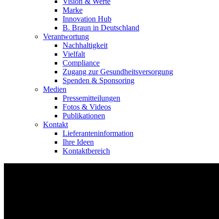
Vision & Werte
Marke
Innovation Hub
B. Braun in Deutschland
Verantwortung
Nachhaltigkeit
Vielfalt
Compliance
Zugang zur Gesundheitsversorgung
Spenden & Sponsoring
Medien
Pressemitteilungen
Fotos & Videos
Publikationen
Kontakt
Lieferanteninformation
Ihre Ideen
Kontaktbereich