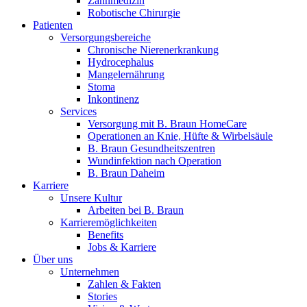
Zahnmedizin
Robotische Chirurgie
Patienten
Versorgungsbereiche
Chronische Nierenerkrankung
Hydrocephalus
Mangelernährung
Stoma
Inkontinenz
Services
Versorgung mit B. Braun HomeCare
Operationen an Knie, Hüfte & Wirbelsäule
B. Braun Gesundheitszentren
Wundinfektion nach Operation
B. Braun Daheim
Karriere
Unsere Kultur
Arbeiten bei B. Braun
Karrieremöglichkeiten
Benefits
Jobs & Karriere
Über uns
Unternehmen
Zahlen & Fakten
Stories