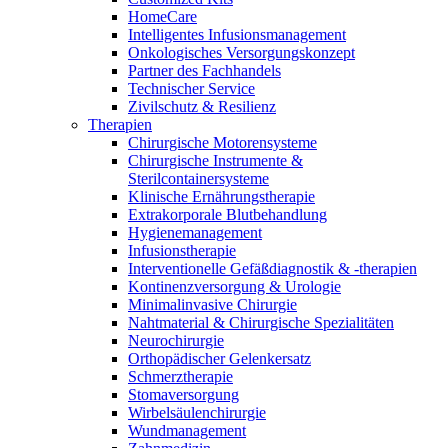
Innovation Hub und überzeugen Sie uns mit Ihrer Idee.
HomeCare
Intelligentes Infusionsmanagement
Onkologisches Versorgungskonzept
Partner des Fachhandels
Technischer Service
Zivilschutz & Resilienz
Therapien
Chirurgische Motorensysteme
Chirurgische Instrumente &
Sterilcontainersysteme
Klinische Ernährungstherapie
Extrakorporale Blutbehandlung
Kontakt
Hygienemanagement
Infusionstherapie
Interventionelle Gefäßdiagnostik & -therapien
Im Dialog mit B. Braun. Hier treten Sie mit uns in
Gut zu wissen
Kontinenzversorgung & Urologie
Verbindung.
Minimalinvasive Chirurgie
MDR, eIFU & Co. – hier finden Sie nützliche Informationen
Nahtmaterial & Chirurgische Spezialitäten
rund um unsere Produkte.
Neurochirurgie
Orthopädischer Gelenkersatz
Schmerztherapie
Stomaversorgung
Wirbelsäulenchirurgie
Wundmanagement