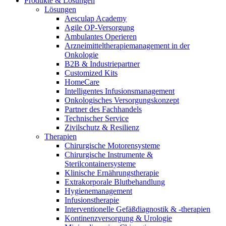
Produkte & Lösungen
Innovation Hub und überzeugen Sie uns mit Ihrer Idee.
Lösungen
Aesculap Academy
Agile OP-Versorgung
Ambulantes Operieren
Arzneimitteltherapiemanagement in der
Onkologie​
B2B & Industriepartner
Customized Kits
HomeCare
Intelligentes Infusionsmanagement
Onkologisches Versorgungskonzept
Partner des Fachhandels
Kontakt
Technischer Service
Zivilschutz & Resilienz
Im Dialog mit B. Braun. Hier treten Sie mit uns in
Therapien
Gut zu wissen
Verbindung.
Chirurgische Motorensysteme
Chirurgische Instrumente &
MDR, eIFU & Co. – hier finden Sie nützliche Informationen
Sterilcontainersysteme
rund um unsere Produkte.
Klinische Ernährungstherapie
Extrakorporale Blutbehandlung
Hygienemanagement
Infusionstherapie
Interventionelle Gefäßdiagnostik & -therapien
Kontinenzversorgung & Urologie