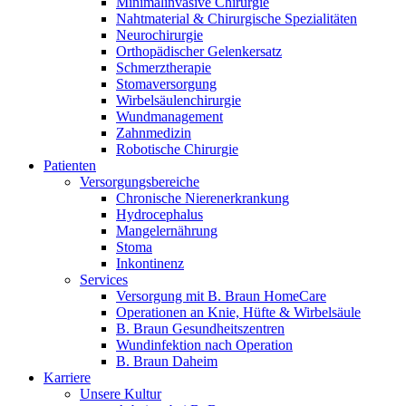
Minimalinvasive Chirurgie
Nahtmaterial & Chirurgische Spezialitäten
Neurochirurgie
Orthopädischer Gelenkersatz
Schmerztherapie
Stomaversorgung
Wirbelsäulenchirurgie
Wundmanagement
Zahnmedizin
Robotische Chirurgie
Patienten
Versorgungsbereiche
Chronische Nierenerkrankung
Hydrocephalus
Mangelernährung
Stoma
Inkontinenz
Services
Versorgung mit B. Braun HomeCare
Operationen an Knie, Hüfte & Wirbelsäule
B. Braun Gesundheitszentren
Wundinfektion nach Operation
B. Braun Daheim
Karriere
Unsere Kultur