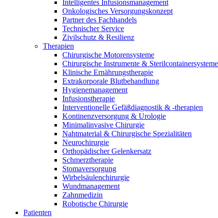
Intelligentes Infusionsmanagement
Onkologisches Versorgungskonzept
Partner des Fachhandels
Technischer Service
Zivilschutz & Resilienz
Therapien
Chirurgische Motorensysteme
Chirurgische Instrumente & Sterilcontainersysteme
Klinische Ernährungstherapie
Extrakorporale Blutbehandlung
Hygienemanagement
Infusionstherapie
Interventionelle Gefäßdiagnostik & -therapien
Kontinenzversorgung & Urologie
Minimalinvasive Chirurgie
Nahtmaterial & Chirurgische Spezialitäten
Neurochirurgie
Orthopädischer Gelenkersatz
Schmerztherapie
Stomaversorgung
Wirbelsäulenchirurgie
Wundmanagement
Zahnmedizin
Robotische Chirurgie
Patienten