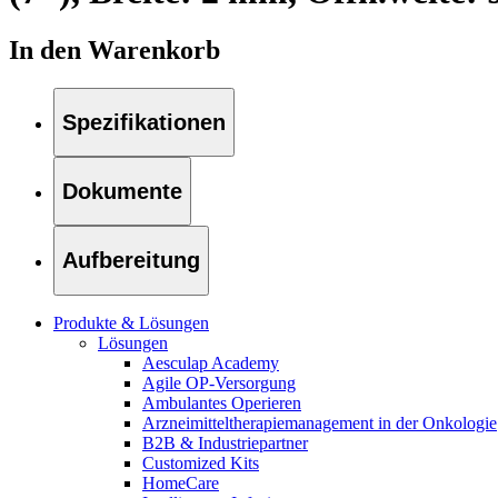
B. Braun HomeCare
Wir koordinieren Ihre medizinische Versorgung, wenn Sie aus
In den Warenkorb
Spezifikationen
Dokumente
Aufbereitung
Produkte & Lösungen
Lösungen
Aesculap Academy
Produktkatalog
Agile OP-Versorgung
Ambulantes Operieren
Innovation Hub
Finden Sie das Produkt, das Sie suchen. Besuchen Sie den B. 
Arzneimitteltherapiemanagement in der Onkologie​
B2B & Industriepartner
Lassen Sie uns Innovationen in der Medizintechnologie gemein
Customized Kits
HomeCare