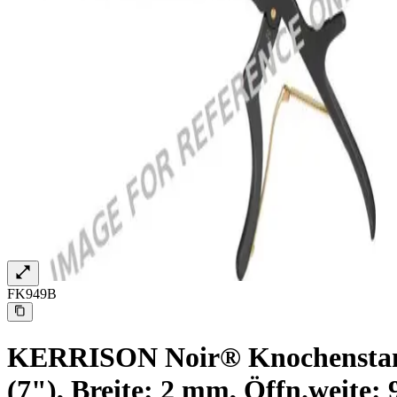
Therapien
Kontakt
FK949B
Finden Sie Ihren Job
Entdecken Sie Ihre Karrierechancen bei B. Braun. Durchsuchen 
KERRISON Noir® Knochenstanze,
(7"), Breite: 2 mm, Öffn.weite