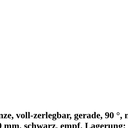
Sie unseren globalen Stellenmarkt nach interessanten Stellenprofilen.
 voll-zerlegbar, gerade, 90 °,
: 9 mm, schwarz, empf. Lagerung