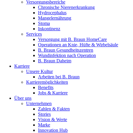
Versorgungsbereiche
Chronische Nierenerkrankung
Hydrocephalus
Mangelernährung
Stoma
Inkontinenz
Kontakt
Services
Versorgung mit B. Braun HomeCare
Operationen an Knie, Hüfte & Wirbelsäule
Im Dialog mit B. Braun. Hier treten Sie mit uns in Verbindung.
B. Braun Gesundheitszentren
Wundinfektion nach Operation
B. Braun Daheim
Karriere
Unsere Kultur
Arbeiten bei B. Braun
Gut zu wissen
Karrieremöglichkeiten
Benefits
MDR, eIFU & Co. – hier finden Sie nützliche Informationen r
Jobs & Karriere
Über uns
Unternehmen
Zahlen & Fakten
Stories
Vision & Werte
Marke
Innovation Hub