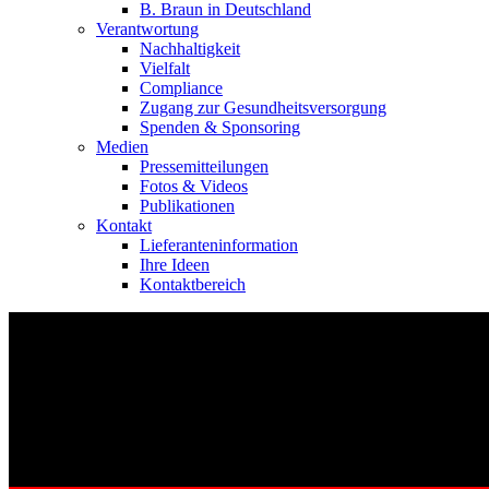
B. Braun in Deutschland
Verantwortung
Nachhaltigkeit
Vielfalt
Compliance
Zugang zur Gesundheitsversorgung
Spenden & Sponsoring
Medien
Pressemitteilungen
Fotos & Videos
Publikationen
Kontakt
Lieferanteninformation
Ihre Ideen
Kontaktbereich