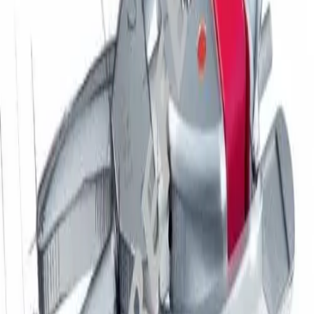
Produkte & Lösungen
Lösungen
Aesculap Academy
Agile OP-Versorgung
Ambulantes Operieren
Arzneimitteltherapiemanagement in der
Onkologie​
B2B & Industriepartner
Customized Kits
HomeCare
Intelligentes Infusionsmanagement
Onkologisches Versorgungskonzept
Partner des Fachhandels
Technischer Service
Zivilschutz & Resilienz
Therapien
Chirurgische Motorensysteme
Chirurgische Instrumente &
Sterilcontainersysteme
Klinische Ernährungstherapie
Extrakorporale Blutbehandlung
Hygienemanagement
Infusionstherapie
Interventionelle Gefäßdiagnostik & -therapien