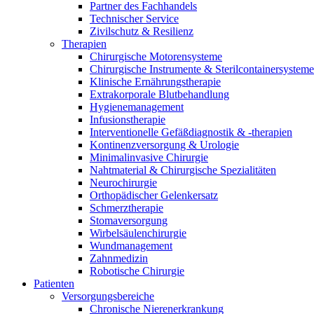
Therapien
Partner des Fachhandels
Kontakt
Technischer Service
Zivilschutz & Resilienz
Therapien
Chirurgische Motorensysteme
Chirurgische Instrumente & Sterilcontainersysteme
Klinische Ernährungstherapie
Extrakorporale Blutbehandlung
Hygienemanagement
Infusionstherapie
Interventionelle Gefäßdiagnostik & -therapien
Kontinenzversorgung & Urologie
Minimalinvasive Chirurgie
Nahtmaterial & Chirurgische Spezialitäten
Neurochirurgie
Orthopädischer Gelenkersatz
Schmerztherapie
Stomaversorgung
Wirbelsäulenchirurgie
Finden Sie Ihren Job
Wundmanagement
Zahnmedizin
Entdecken Sie Ihre Karrierechancen bei B. Braun. Durchsuchen 
Robotische Chirurgie
Patienten
Versorgungsbereiche
Chronische Nierenerkrankung