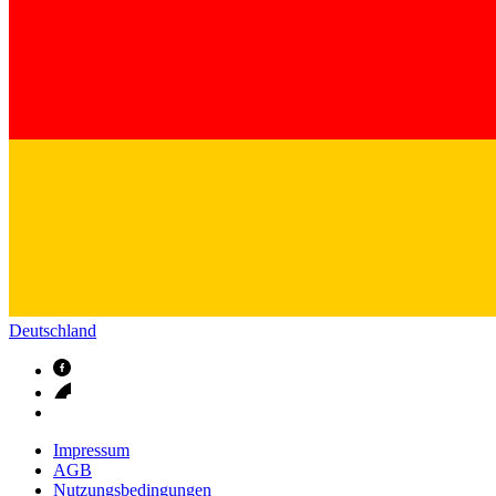
Kontakt
Im Dialog mit B. Braun. Hier treten Sie mit uns in Verbindung.
Gut zu wissen
Deutschland
MDR, eIFU & Co. – hier finden Sie nützliche Informationen r
Impressum
AGB
Nutzungsbedingungen