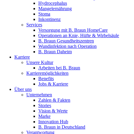
B. Braun HomeCare
Hydrocephalus
Mangelernährung
Wir koordinieren Ihre medizinische Versorgung, wenn Sie aus
Stoma
Inkontinenz
Services
Versorgung mit B. Braun HomeCare
Operationen an Knie, Hüfte & Wirbelsäule
B. Braun Gesundheitszentren
Wundinfektion nach Operation
B. Braun Daheim
Karriere
Unsere Kultur
Arbeiten bei B. Braun
Karrieremöglichkeiten
Benefits
Jobs & Karriere
Über uns
Unternehmen
Zahlen & Fakten
Produktkatalog
Stories
Innovation Hub
Vision & Werte
Finden Sie das Produkt, das Sie suchen. Besuchen Sie den B. 
Marke
Lassen Sie uns Innovationen in der Medizintechnologie gemein
Innovation Hub
B. Braun in Deutschland
Verantwortung