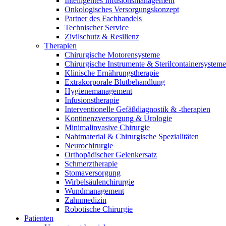
Intelligentes Infusionsmanagement
Therapien
Onkologisches Versorgungskonzept
Kontakt
Partner des Fachhandels
Technischer Service
Zivilschutz & Resilienz
Therapien
Chirurgische Motorensysteme
Chirurgische Instrumente & Sterilcontainersysteme
Klinische Ernährungstherapie
Extrakorporale Blutbehandlung
Hygienemanagement
Infusionstherapie
Interventionelle Gefäßdiagnostik & -therapien
Kontinenzversorgung & Urologie
Minimalinvasive Chirurgie
Nahtmaterial & Chirurgische Spezialitäten
Neurochirurgie
Orthopädischer Gelenkersatz
Schmerztherapie
Stomaversorgung
Finden Sie Ihren Job
Wirbelsäulenchirurgie
Wundmanagement
Entdecken Sie Ihre Karrierechancen bei B. Braun. Durchsuchen 
Zahnmedizin
Robotische Chirurgie
Patienten