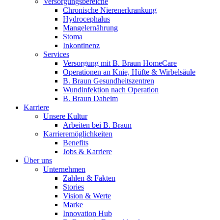
Versorgungsbereiche
B. Braun HomeCare
Chronische Nierenerkrankung
Wir koordinieren Ihre medizinische Versorgung, wenn Sie aus
Hydrocephalus
Mangelernährung
Stoma
Inkontinenz
Services
Versorgung mit B. Braun HomeCare
Operationen an Knie, Hüfte & Wirbelsäule
B. Braun Gesundheitszentren
Wundinfektion nach Operation
B. Braun Daheim
Karriere
Unsere Kultur
Arbeiten bei B. Braun
Karrieremöglichkeiten
Benefits
Jobs & Karriere
Über uns
Produktkatalog
Unternehmen
Zahlen & Fakten
Innovation Hub
Finden Sie das Produkt, das Sie suchen. Besuchen Sie den B. 
Stories
Vision & Werte
Lassen Sie uns Innovationen in der Medizintechnologie gemein
Marke
Innovation Hub