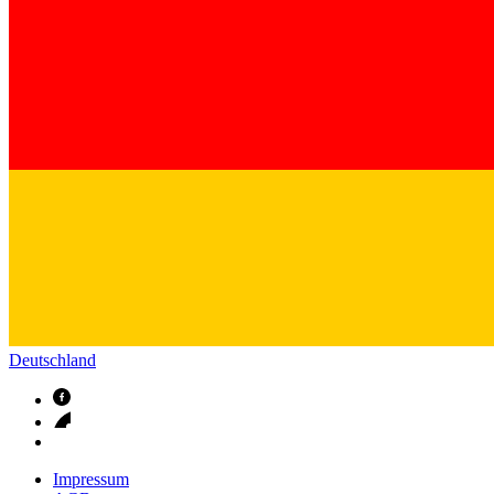
Kontakt
Im Dialog mit B. Braun. Hier treten Sie mit uns in Verbindung.
Gut zu wissen
MDR, eIFU & Co. – hier finden Sie nützliche Informationen r
Deutschland
Impressum