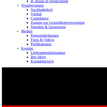
B. Braun in Deutschland
Verantwortung
Nachhaltigkeit
Vielfalt
Compliance
Zugang zur Gesundheitsversorgung
Spenden & Sponsoring
Medien
Pressemitteilungen
Fotos & Videos
Publikationen
Kontakt
Lieferanteninformation
Ihre Ideen
Kontaktbereich