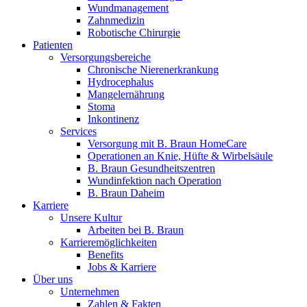
Innovation Hub und überzeugen Sie uns mit Ihrer Idee.
Wundmanagement
Zahnmedizin
Robotische Chirurgie
Patienten
Versorgungsbereiche
Chronische Nierenerkrankung
Hydrocephalus
Mangelernährung
Stoma
Inkontinenz
Services
Versorgung mit B. Braun HomeCare
Operationen an Knie, Hüfte & Wirbelsäule
Kontakt
B. Braun Gesundheitszentren
Wundinfektion nach Operation
Im Dialog mit B. Braun. Hier treten Sie mit uns in
Gut zu wissen
B. Braun Daheim
Verbindung.
Karriere
MDR, eIFU & Co. – hier finden Sie nützliche Informationen
Unsere Kultur
rund um unsere Produkte.
Arbeiten bei B. Braun
Karrieremöglichkeiten
Benefits
Jobs & Karriere
Über uns
Unternehmen
Zahlen & Fakten