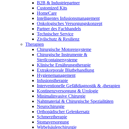
Wundmanagement
B2B & Industriepartner
B. Braun HomeCare
Zahnmedizin
Customized Kits
Robotische Chirurgie
HomeCare
Medien
Wir koordinieren Ihre medizinische Versorgung, wenn Sie aus
Lösungen
Intelligentes Infusionsmanagement
dem Krankenhaus entlassen werden.
Onkologisches Versorgungskonzept
Kontakt
Partner des Fachhandels
Therapien
Technischer Service
Zivilschutz & Resilienz
Therapien
Chirurgische Motorensysteme
Chirurgische Instrumente &
Sterilcontainersysteme
Klinische Ernährungstherapie
Extrakorporale Blutbehandlung
Hygienemanagement
Infusionstherapie
Interventionelle Gefäßdiagnostik & -therapien
Kontinenzversorgung & Urologie
Minimalinvasive Chirurgie
Nahtmaterial & Chirurgische Spezialitäten
Neurochirurgie
Innovation Hub
Orthopädischer Gelenkersatz
Produktkatalog
Schmerztherapie
Lassen Sie uns Innovationen in der Medizintechnologie
Stomaversorgung
Finden Sie das Produkt, das Sie suchen. Besuchen Sie den B.
gemeinsam vorantreiben. Erfahren Sie mehr über den
Wirbelsäulenchirurgie
Braun Produktkatalog mit unserem kompletten Portfolio.