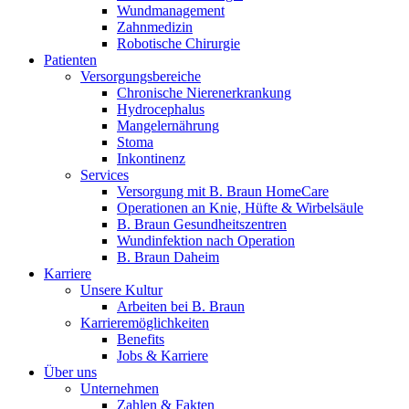
Innovation Hub und überzeugen Sie uns mit Ihrer Idee.
Wundmanagement
Zahnmedizin
Robotische Chirurgie
Patienten
Versorgungsbereiche
Chronische Nierenerkrankung
Hydrocephalus
Mangelernährung
Stoma
Inkontinenz
Services
Versorgung mit B. Braun HomeCare
Operationen an Knie, Hüfte & Wirbelsäule
Kontakt
B. Braun Gesundheitszentren
Wundinfektion nach Operation
Im Dialog mit B. Braun. Hier treten Sie mit uns in
Gut zu wissen
B. Braun Daheim
Verbindung.
Karriere
MDR, eIFU & Co. – hier finden Sie nützliche Informationen
Unsere Kultur
rund um unsere Produkte.
Arbeiten bei B. Braun
Karrieremöglichkeiten
Benefits
Jobs & Karriere
Über uns
Unternehmen
Zahlen & Fakten