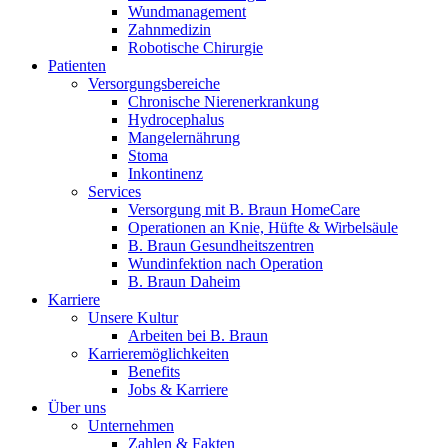
Innovation Hub und überzeugen Sie uns mit Ihrer Idee.
Wundmanagement
Zahnmedizin
Robotische Chirurgie
Patienten
Versorgungsbereiche
Chronische Nierenerkrankung
Hydrocephalus
Mangelernährung
Stoma
Inkontinenz
Services
Versorgung mit B. Braun HomeCare
Operationen an Knie, Hüfte & Wirbelsäule
Kontakt
B. Braun Gesundheitszentren
Wundinfektion nach Operation
Im Dialog mit B. Braun. Hier treten Sie mit uns in
Gut zu wissen
B. Braun Daheim
Verbindung.
Karriere
MDR, eIFU & Co. – hier finden Sie nützliche Informationen
Unsere Kultur
rund um unsere Produkte.
Arbeiten bei B. Braun
Karrieremöglichkeiten
Benefits
Jobs & Karriere
Über uns
Unternehmen
Zahlen & Fakten