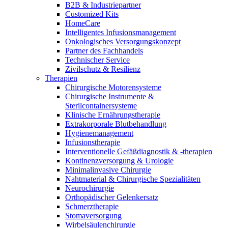
Wundmanagement
B2B & Industriepartner
B. Braun HomeCare
Zahnmedizin
Customized Kits
Robotische Chirurgie
HomeCare
Medien
Wir koordinieren Ihre medizinische Versorgung, wenn Sie aus
Lösungen
Intelligentes Infusionsmanagement
dem Krankenhaus entlassen werden.
Onkologisches Versorgungskonzept
Kontakt
Partner des Fachhandels
Therapien
Technischer Service
Zivilschutz & Resilienz
Therapien
Chirurgische Motorensysteme
Chirurgische Instrumente &
Sterilcontainersysteme
Klinische Ernährungstherapie
Extrakorporale Blutbehandlung
Hygienemanagement
Infusionstherapie
Interventionelle Gefäßdiagnostik & -therapien
Kontinenzversorgung & Urologie
Minimalinvasive Chirurgie
Nahtmaterial & Chirurgische Spezialitäten
Neurochirurgie
Innovation Hub
Orthopädischer Gelenkersatz
Produktkatalog
Schmerztherapie
Lassen Sie uns Innovationen in der Medizintechnologie
Stomaversorgung
Finden Sie das Produkt, das Sie suchen. Besuchen Sie den B.
gemeinsam vorantreiben. Erfahren Sie mehr über den
Wirbelsäulenchirurgie
Braun Produktkatalog mit unserem kompletten Portfolio.