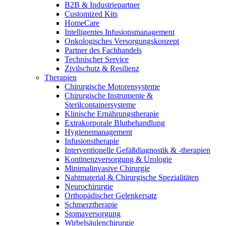
Wundmanagement
B2B & Industriepartner
B. Braun HomeCare
Zahnmedizin
Customized Kits
Robotische Chirurgie
HomeCare
Medien
Wir koordinieren Ihre medizinische Versorgung, wenn Sie aus
Lösungen
Intelligentes Infusionsmanagement
dem Krankenhaus entlassen werden.
Onkologisches Versorgungskonzept
Kontakt
Partner des Fachhandels
Therapien
Technischer Service
Zivilschutz & Resilienz
Therapien
Chirurgische Motorensysteme
Chirurgische Instrumente &
Sterilcontainersysteme
Klinische Ernährungstherapie
Extrakorporale Blutbehandlung
Hygienemanagement
Infusionstherapie
Interventionelle Gefäßdiagnostik & -therapien
Kontinenzversorgung & Urologie
Minimalinvasive Chirurgie
Nahtmaterial & Chirurgische Spezialitäten
Neurochirurgie
Innovation Hub
Orthopädischer Gelenkersatz
Produktkatalog
Schmerztherapie
Lassen Sie uns Innovationen in der Medizintechnologie
Stomaversorgung
Finden Sie das Produkt, das Sie suchen. Besuchen Sie den B.
gemeinsam vorantreiben. Erfahren Sie mehr über den
Wirbelsäulenchirurgie
Braun Produktkatalog mit unserem kompletten Portfolio.