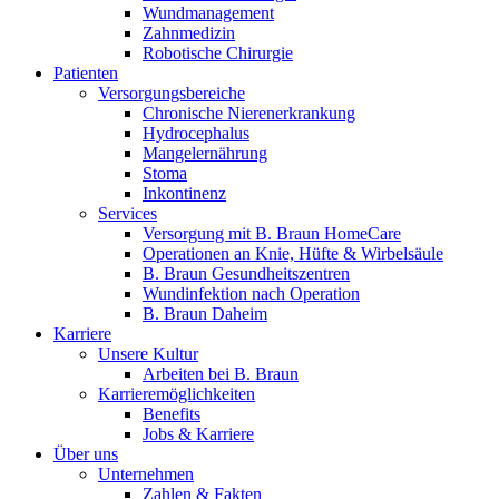
Innovation Hub und überzeugen Sie uns mit Ihrer Idee.
Wundmanagement
Zahnmedizin
Robotische Chirurgie
Patienten
Versorgungsbereiche
Chronische Nierenerkrankung
Hydrocephalus
Mangelernährung
Stoma
Inkontinenz
Services
Versorgung mit B. Braun HomeCare
Operationen an Knie, Hüfte & Wirbelsäule
Kontakt
B. Braun Gesundheitszentren
Wundinfektion nach Operation
Im Dialog mit B. Braun. Hier treten Sie mit uns in
Gut zu wissen
B. Braun Daheim
Verbindung.
Karriere
MDR, eIFU & Co. – hier finden Sie nützliche Informationen
Unsere Kultur
rund um unsere Produkte.
Arbeiten bei B. Braun
Karrieremöglichkeiten
Benefits
Jobs & Karriere
Über uns
Unternehmen
Zahlen & Fakten