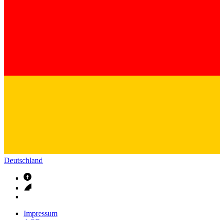
Kontakt
Im Dialog mit B. Braun. Hier treten Sie mit uns in Verbindung.
Gut zu wissen
MDR, eIFU & Co. – hier finden Sie nützliche Informationen r
Deutschland
Impressum