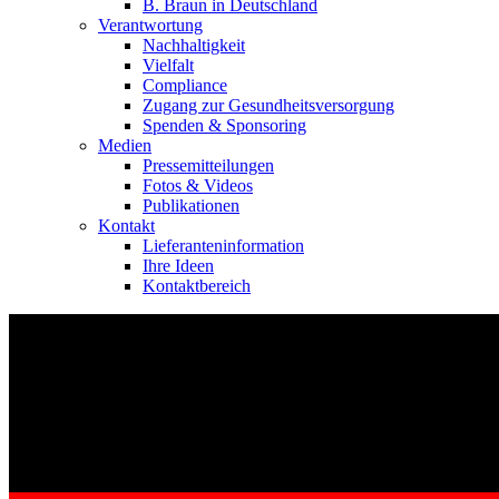
B. Braun in Deutschland
Verantwortung
Nachhaltigkeit
Vielfalt
Compliance
Zugang zur Gesundheitsversorgung
Spenden & Sponsoring
Medien
Pressemitteilungen
Fotos & Videos
Publikationen
Kontakt
Lieferanteninformation
Ihre Ideen
Kontaktbereich