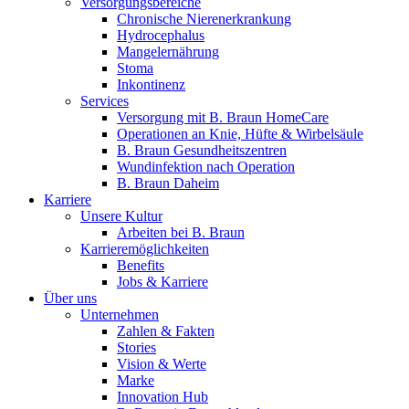
Versorgungsbereiche
B. Braun HomeCare
Chronische Nierenerkrankung
Wir koordinieren Ihre medizinische Versorgung, wenn Sie aus
Hydrocephalus
Mangelernährung
Stoma
Inkontinenz
Services
Versorgung mit B. Braun HomeCare
Operationen an Knie, Hüfte & Wirbelsäule
B. Braun Gesundheitszentren
Wundinfektion nach Operation
B. Braun Daheim
Karriere
Unsere Kultur
Arbeiten bei B. Braun
Karrieremöglichkeiten
Benefits
Jobs & Karriere
Über uns
Produktkatalog
Unternehmen
Zahlen & Fakten
Innovation Hub
Finden Sie das Produkt, das Sie suchen. Besuchen Sie den B. 
Stories
Vision & Werte
Lassen Sie uns Innovationen in der Medizintechnologie gemein
Marke
Innovation Hub