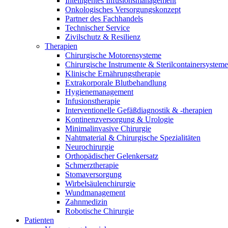
Intelligentes Infusionsmanagement
Therapien
Onkologisches Versorgungskonzept
Kontakt
Partner des Fachhandels
Technischer Service
Zivilschutz & Resilienz
Therapien
Chirurgische Motorensysteme
Chirurgische Instrumente & Sterilcontainersysteme
Klinische Ernährungstherapie
Extrakorporale Blutbehandlung
Hygienemanagement
Infusionstherapie
Interventionelle Gefäßdiagnostik & -therapien
Kontinenzversorgung & Urologie
Minimalinvasive Chirurgie
Nahtmaterial & Chirurgische Spezialitäten
Neurochirurgie
Orthopädischer Gelenkersatz
Schmerztherapie
Stomaversorgung
Finden Sie Ihren Job
Wirbelsäulenchirurgie
Wundmanagement
Entdecken Sie Ihre Karrierechancen bei B. Braun. Durchsuchen 
Zahnmedizin
Robotische Chirurgie
Patienten